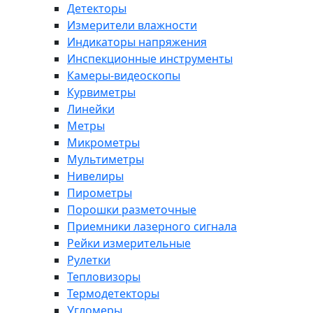
Детекторы
Измерители влажности
Индикаторы напряжения
Инспекционные инструменты
Камеры-видеоскопы
Курвиметры
Линейки
Метры
Микрометры
Мультиметры
Нивелиры
Пирометры
Порошки разметочные
Приемники лазерного сигнала
Рейки измерительные
Рулетки
Тепловизоры
Термодетекторы
Угломеры