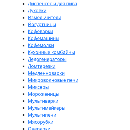
Диспенсеры для пива
Духовки
Измельчители
Йогуртницы
Кофеварки
Кофемашины
Кофемолки
Кухонные комбайны
Ледогенераторы
Ломтерезки
Медленноварки
Микроволновые печи
Миксеры
Мороженицы
Мультиварки
Мультимейкеры
Мультипечи
Мясорубки
Оверлоки