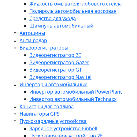
Жидкость омывателя лобового стекла
Полироль автомобильная восковая
Средство для ухода
Шампунь автомобильный
Автошины
Анти-радар
Видеорегистраторы
Видеорегистратор 2E
Видеорегистратор Gazer
Видеорегистратор GT
Видеорегистратор Navitel
Инверторы автомобильные
Инвертор автомобильный PowerPlant
Инвертор автомобильный Technaxx
Канистры для топлива
Навигаторы GPS
Пуско-зарядные устройства
Зарядное устройство Einhell
Пуско-зарядное устройство 2E