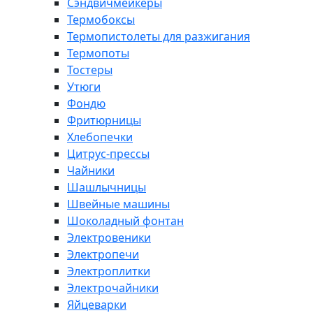
Сэндвичмейкеры
Термобоксы
Термопистолеты для разжигания
Термопоты
Тостеры
Утюги
Фондю
Фритюрницы
Хлебопечки
Цитрус-прессы
Чайники
Шашлычницы
Швейные машины
Шоколадный фонтан
Электровеники
Электропечи
Электроплитки
Электрочайники
Яйцеварки