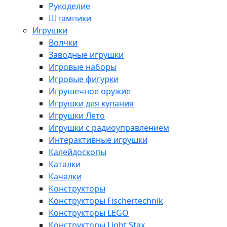
Рукоделие
Штампики
Игрушки
Волчки
Заводные игрушки
Игровые наборы
Игровые фигурки
Игрушечное оружие
Игрушки для купания
Игрушки Лето
Игрушки с радиоуправлением
Интерактивные игрушки
Калейдоскопы
Каталки
Качалки
Конструкторы
Конструкторы Fisсhertechnik
Конструкторы LEGO
Конструкторы Light Stax