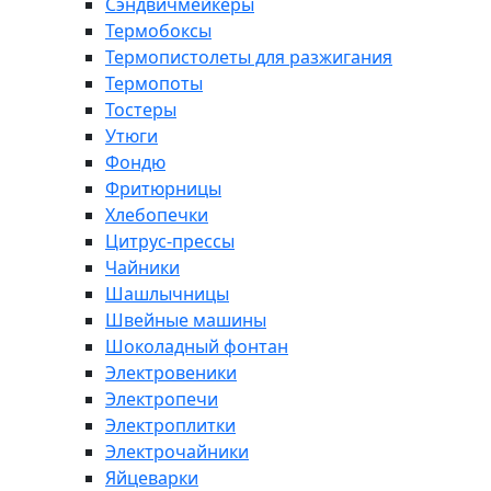
Сэндвичмейкеры
Термобоксы
Термопистолеты для разжигания
Термопоты
Тостеры
Утюги
Фондю
Фритюрницы
Хлебопечки
Цитрус-прессы
Чайники
Шашлычницы
Швейные машины
Шоколадный фонтан
Электровеники
Электропечи
Электроплитки
Электрочайники
Яйцеварки