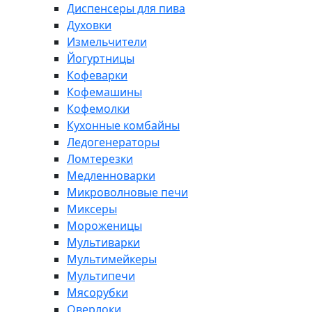
Диспенсеры для пива
Духовки
Измельчители
Йогуртницы
Кофеварки
Кофемашины
Кофемолки
Кухонные комбайны
Ледогенераторы
Ломтерезки
Медленноварки
Микроволновые печи
Миксеры
Мороженицы
Мультиварки
Мультимейкеры
Мультипечи
Мясорубки
Оверлоки