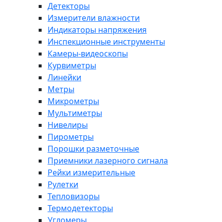
Детекторы
Измерители влажности
Индикаторы напряжения
Инспекционные инструменты
Камеры-видеоскопы
Курвиметры
Линейки
Метры
Микрометры
Мультиметры
Нивелиры
Пирометры
Порошки разметочные
Приемники лазерного сигнала
Рейки измерительные
Рулетки
Тепловизоры
Термодетекторы
Угломеры