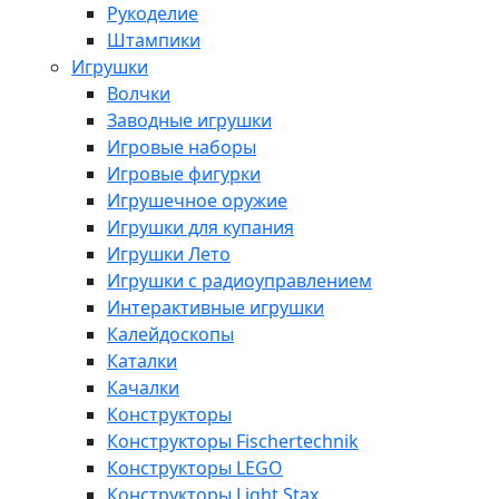
Рукоделие
Штампики
Игрушки
Волчки
Заводные игрушки
Игровые наборы
Игровые фигурки
Игрушечное оружие
Игрушки для купания
Игрушки Лето
Игрушки с радиоуправлением
Интерактивные игрушки
Калейдоскопы
Каталки
Качалки
Конструкторы
Конструкторы Fisсhertechnik
Конструкторы LEGO
Конструкторы Light Stax