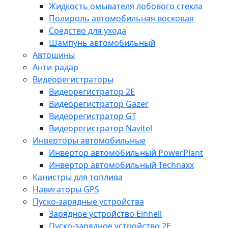
Жидкость омывателя лобового стекла
Полироль автомобильная восковая
Средство для ухода
Шампунь автомобильный
Автошины
Анти-радар
Видеорегистраторы
Видеорегистратор 2E
Видеорегистратор Gazer
Видеорегистратор GT
Видеорегистратор Navitel
Инверторы автомобильные
Инвертор автомобильный PowerPlant
Инвертор автомобильный Technaxx
Канистры для топлива
Навигаторы GPS
Пуско-зарядные устройства
Зарядное устройство Einhell
Пуско-зарядное устройство 2E