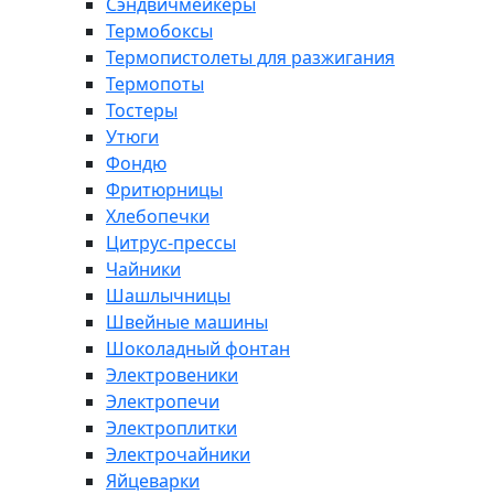
Сэндвичмейкеры
Термобоксы
Термопистолеты для разжигания
Термопоты
Тостеры
Утюги
Фондю
Фритюрницы
Хлебопечки
Цитрус-прессы
Чайники
Шашлычницы
Швейные машины
Шоколадный фонтан
Электровеники
Электропечи
Электроплитки
Электрочайники
Яйцеварки