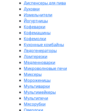
Диспенсеры для пива
Духовки
Измельчители
Йогуртницы
Кофеварки
Кофемашины
Кофемолки
Кухонные комбайны
Ледогенераторы
Ломтерезки
Медленноварки
Микроволновые печи
Миксеры
Мороженицы
Мультиварки
Мультимейкеры
Мультипечи
Мясорубки
Оверлоки