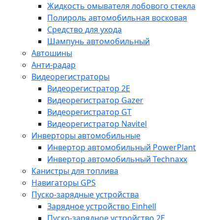
Жидкость омывателя лобового стекла
Полироль автомобильная восковая
Средство для ухода
Шампунь автомобильный
Автошины
Анти-радар
Видеорегистраторы
Видеорегистратор 2E
Видеорегистратор Gazer
Видеорегистратор GT
Видеорегистратор Navitel
Инверторы автомобильные
Инвертор автомобильный PowerPlant
Инвертор автомобильный Technaxx
Канистры для топлива
Навигаторы GPS
Пуско-зарядные устройства
Зарядное устройство Einhell
Пуско-зарядное устройство 2E