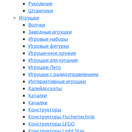
Рукоделие
Штампики
Игрушки
Волчки
Заводные игрушки
Игровые наборы
Игровые фигурки
Игрушечное оружие
Игрушки для купания
Игрушки Лето
Игрушки с радиоуправлением
Интерактивные игрушки
Калейдоскопы
Каталки
Качалки
Конструкторы
Конструкторы Fisсhertechnik
Конструкторы LEGO
Конструкторы Light Stax