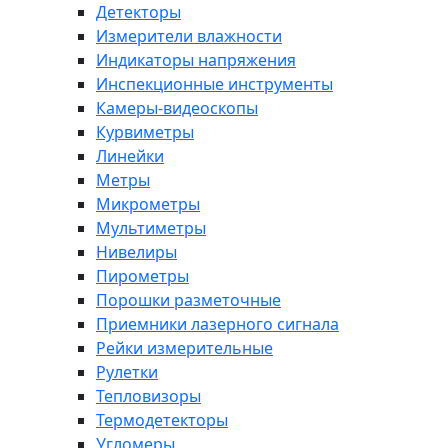
Детекторы
Измерители влажности
Индикаторы напряжения
Инспекционные инструменты
Камеры-видеоскопы
Курвиметры
Линейки
Метры
Микрометры
Мультиметры
Нивелиры
Пирометры
Порошки разметочные
Приемники лазерного сигнала
Рейки измерительные
Рулетки
Тепловизоры
Термодетекторы
Угломеры