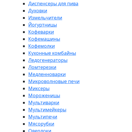
Диспенсеры для пива
Духовки
Измельчители
Йогуртницы
Кофеварки
Кофемашины
Кофемолки
Кухонные комбайны
Ледогенераторы
Ломтерезки
Медленноварки
Микроволновые печи
Миксеры
Мороженицы
Мультиварки
Мультимейкеры
Мультипечи
Мясорубки
Оверлоки