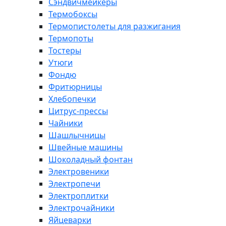
Сэндвичмейкеры
Термобоксы
Термопистолеты для разжигания
Термопоты
Тостеры
Утюги
Фондю
Фритюрницы
Хлебопечки
Цитрус-прессы
Чайники
Шашлычницы
Швейные машины
Шоколадный фонтан
Электровеники
Электропечи
Электроплитки
Электрочайники
Яйцеварки