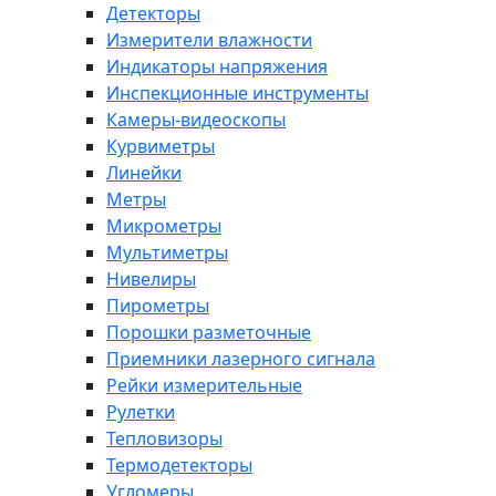
Детекторы
Измерители влажности
Индикаторы напряжения
Инспекционные инструменты
Камеры-видеоскопы
Курвиметры
Линейки
Метры
Микрометры
Мультиметры
Нивелиры
Пирометры
Порошки разметочные
Приемники лазерного сигнала
Рейки измерительные
Рулетки
Тепловизоры
Термодетекторы
Угломеры