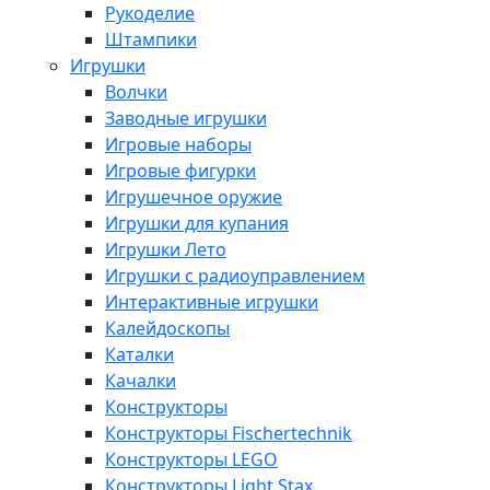
Рукоделие
Штампики
Игрушки
Волчки
Заводные игрушки
Игровые наборы
Игровые фигурки
Игрушечное оружие
Игрушки для купания
Игрушки Лето
Игрушки с радиоуправлением
Интерактивные игрушки
Калейдоскопы
Каталки
Качалки
Конструкторы
Конструкторы Fisсhertechnik
Конструкторы LEGO
Конструкторы Light Stax