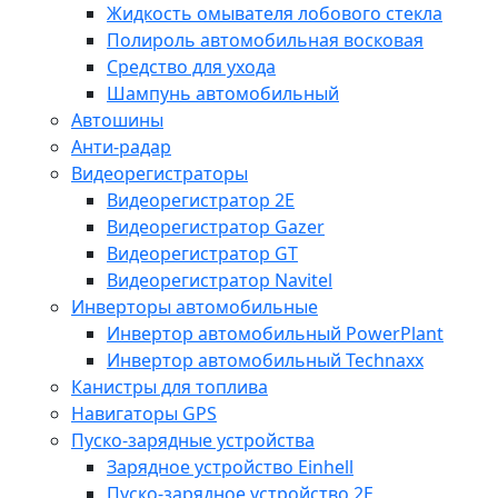
Жидкость омывателя лобового стекла
Полироль автомобильная восковая
Средство для ухода
Шампунь автомобильный
Автошины
Анти-радар
Видеорегистраторы
Видеорегистратор 2E
Видеорегистратор Gazer
Видеорегистратор GT
Видеорегистратор Navitel
Инверторы автомобильные
Инвертор автомобильный PowerPlant
Инвертор автомобильный Technaxx
Канистры для топлива
Навигаторы GPS
Пуско-зарядные устройства
Зарядное устройство Einhell
Пуско-зарядное устройство 2E