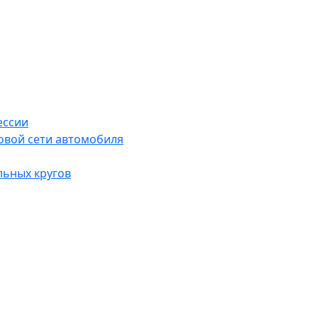
ессии
овой сети автомобиля
льных кругов