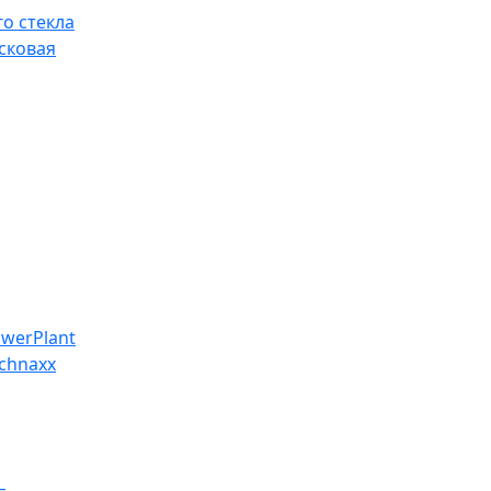
о стекла
сковая
werPlant
chnaxx