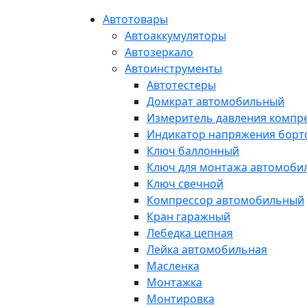
Автотовары
Автоаккумуляторы
Автозеркало
Автоинструменты
Автотестеры
Домкрат автомобильный
Измеритель давления компр
Индикатор напряжения борт
Ключ баллонный
Ключ для монтажа автомоби
Ключ свечной
Компрессор автомобильный
Кран гаражный
Лебедка цепная
Лейка автомобильная
Масленка
Монтажка
Монтировка