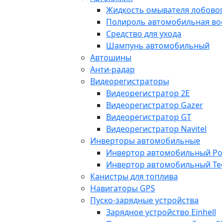
Жидкость омывателя лобовог
Полироль автомобильная во
Средство для ухода
Шампунь автомобильный
Автошины
Анти-радар
Видеорегистраторы
Видеорегистратор 2E
Видеорегистратор Gazer
Видеорегистратор GT
Видеорегистратор Navitel
Инверторы автомобильные
Инвертор автомобильный Po
Инвертор автомобильный Te
Канистры для топлива
Навигаторы GPS
Пуско-зарядные устройства
Зарядное устройство Einhell