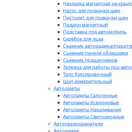
Накладка магнитная на крыл
Насос для подкачки шин
Пистолет для подкачки шин
Поддон магнитный
Подставка под автомобиль
Скребок для льда
Съемник авторадиоаппарат
Съемник панели облицовки
Съемник подшипников
Тележка для работы под авт
Трос буксировочный
Щуп измерительный
Автолампы
Автолампы Галогенные
Автолампы Ксеноновые
Автолампы Накаливания
Автолампы Светодиодные
Автопредохранители
Автохимия