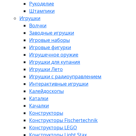
Рукоделие
Штампики
Игрушки
Волчки
Заводные игрушки
Игровые наборы
Игровые фигурки
Игрушечное оружие
Игрушки для купания
Игрушки Лето
Игрушки с радиоуправлением
Интерактивные игрушки
Калейдоскопы
Каталки
Качалки
Конструкторы
Конструкторы Fisсhertechnik
Конструкторы LEGO
Конструкторы Light Stax