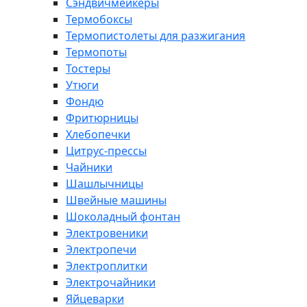
Сэндвичмейкеры
Термобоксы
Термопистолеты для разжигания
Термопоты
Тостеры
Утюги
Фондю
Фритюрницы
Хлебопечки
Цитрус-прессы
Чайники
Шашлычницы
Швейные машины
Шоколадный фонтан
Электровеники
Электропечи
Электроплитки
Электрочайники
Яйцеварки