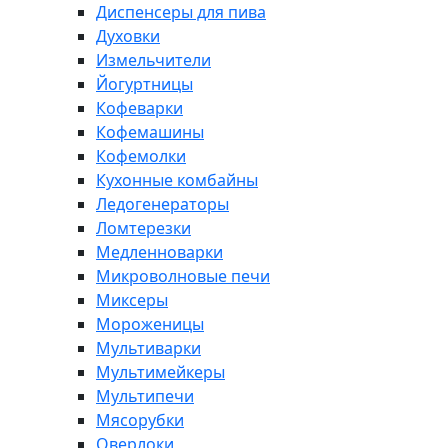
Диспенсеры для пива
Духовки
Измельчители
Йогуртницы
Кофеварки
Кофемашины
Кофемолки
Кухонные комбайны
Ледогенераторы
Ломтерезки
Медленноварки
Микроволновые печи
Миксеры
Мороженицы
Мультиварки
Мультимейкеры
Мультипечи
Мясорубки
Оверлоки