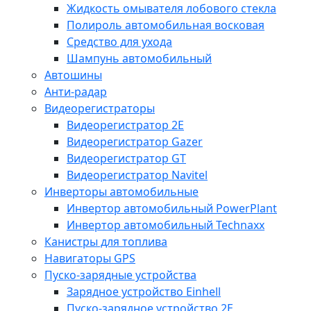
Жидкость омывателя лобового стекла
Полироль автомобильная восковая
Средство для ухода
Шампунь автомобильный
Автошины
Анти-радар
Видеорегистраторы
Видеорегистратор 2E
Видеорегистратор Gazer
Видеорегистратор GT
Видеорегистратор Navitel
Инверторы автомобильные
Инвертор автомобильный PowerPlant
Инвертор автомобильный Technaxx
Канистры для топлива
Навигаторы GPS
Пуско-зарядные устройства
Зарядное устройство Einhell
Пуско-зарядное устройство 2E