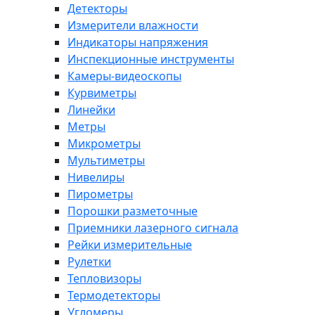
Детекторы
Измерители влажности
Индикаторы напряжения
Инспекционные инструменты
Камеры-видеоскопы
Курвиметры
Линейки
Метры
Микрометры
Мультиметры
Нивелиры
Пирометры
Порошки разметочные
Приемники лазерного сигнала
Рейки измерительные
Рулетки
Тепловизоры
Термодетекторы
Угломеры