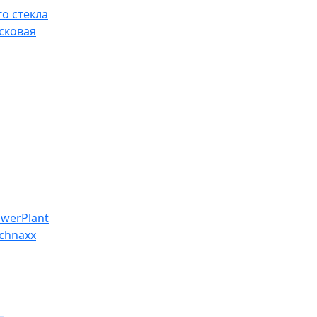
о стекла
сковая
werPlant
chnaxx