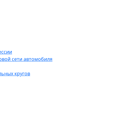
ессии
овой сети автомобиля
льных кругов