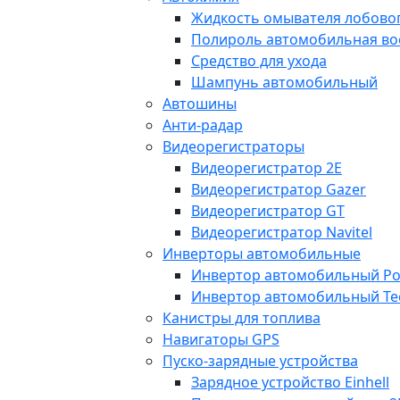
Жидкость омывателя лобовог
Полироль автомобильная во
Средство для ухода
Шампунь автомобильный
Автошины
Анти-радар
Видеорегистраторы
Видеорегистратор 2E
Видеорегистратор Gazer
Видеорегистратор GT
Видеорегистратор Navitel
Инверторы автомобильные
Инвертор автомобильный Po
Инвертор автомобильный Te
Канистры для топлива
Навигаторы GPS
Пуско-зарядные устройства
Зарядное устройство Einhell