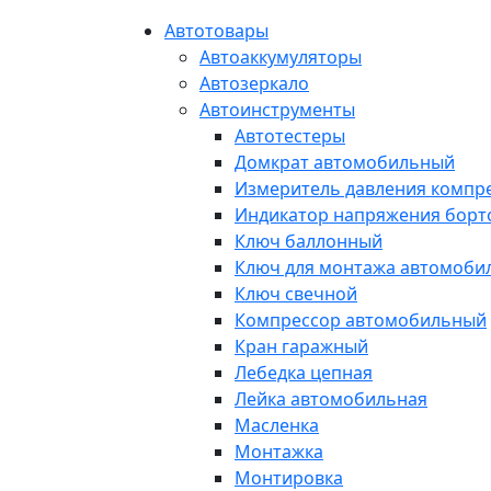
Автотовары
Автоаккумуляторы
Автозеркало
Автоинструменты
Автотестеры
Домкрат автомобильный
Измеритель давления компр
Индикатор напряжения борт
Ключ баллонный
Ключ для монтажа автомоби
Ключ свечной
Компрессор автомобильный
Кран гаражный
Лебедка цепная
Лейка автомобильная
Масленка
Монтажка
Монтировка