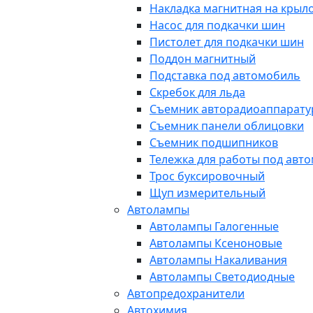
Накладка магнитная на крыл
Насос для подкачки шин
Пистолет для подкачки шин
Поддон магнитный
Подставка под автомобиль
Скребок для льда
Съемник авторадиоаппарат
Съемник панели облицовки
Съемник подшипников
Тележка для работы под авт
Трос буксировочный
Щуп измерительный
Автолампы
Автолампы Галогенные
Автолампы Ксеноновые
Автолампы Накаливания
Автолампы Светодиодные
Автопредохранители
Автохимия