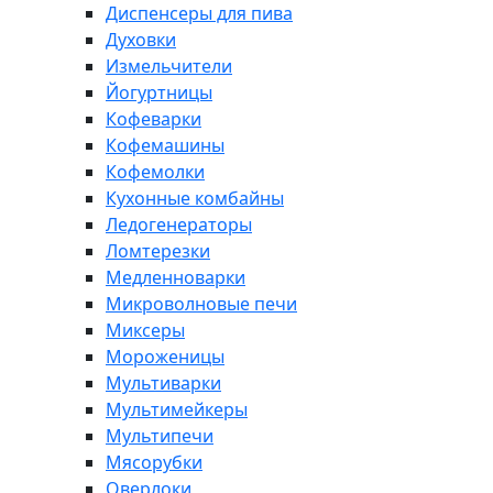
Диспенсеры для пива
Духовки
Измельчители
Йогуртницы
Кофеварки
Кофемашины
Кофемолки
Кухонные комбайны
Ледогенераторы
Ломтерезки
Медленноварки
Микроволновые печи
Миксеры
Мороженицы
Мультиварки
Мультимейкеры
Мультипечи
Мясорубки
Оверлоки