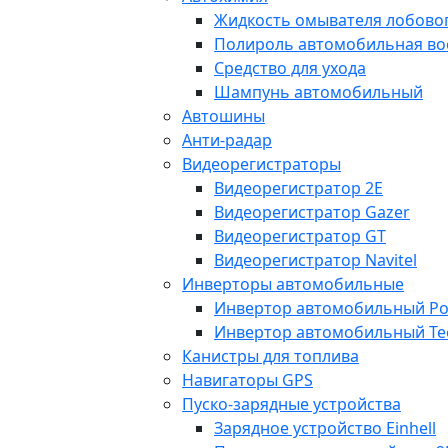
Жидкость омывателя лобовог
Полироль автомобильная во
Средство для ухода
Шампунь автомобильный
Автошины
Анти-радар
Видеорегистраторы
Видеорегистратор 2E
Видеорегистратор Gazer
Видеорегистратор GT
Видеорегистратор Navitel
Инверторы автомобильные
Инвертор автомобильный Po
Инвертор автомобильный Te
Канистры для топлива
Навигаторы GPS
Пуско-зарядные устройства
Зарядное устройство Einhell