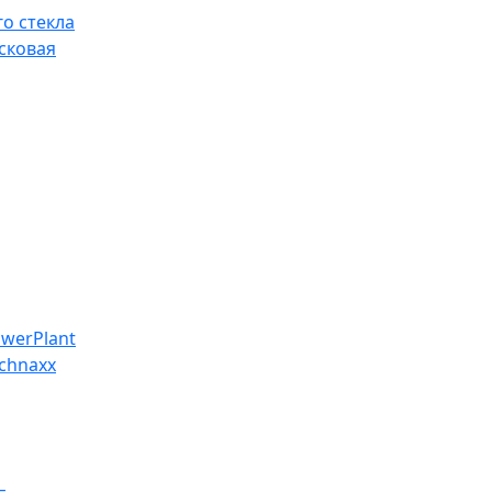
о стекла
сковая
werPlant
chnaxx