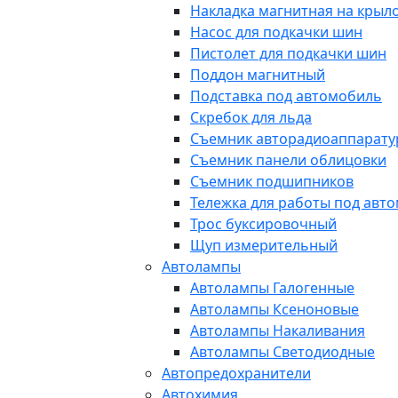
Накладка магнитная на крыл
Насос для подкачки шин
Пистолет для подкачки шин
Поддон магнитный
Подставка под автомобиль
Скребок для льда
Съемник авторадиоаппарат
Съемник панели облицовки
Съемник подшипников
Тележка для работы под авт
Трос буксировочный
Щуп измерительный
Автолампы
Автолампы Галогенные
Автолампы Ксеноновые
Автолампы Накаливания
Автолампы Светодиодные
Автопредохранители
Автохимия