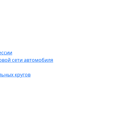
ессии
овой сети автомобиля
льных кругов