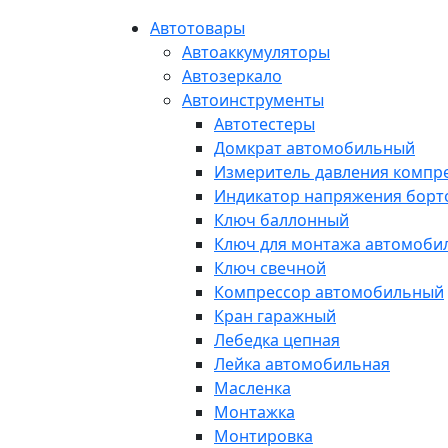
Автотовары
Автоаккумуляторы
Автозеркало
Автоинструменты
Автотестеры
Домкрат автомобильный
Измеритель давления компр
Индикатор напряжения борт
Ключ баллонный
Ключ для монтажа автомоби
Ключ свечной
Компрессор автомобильный
Кран гаражный
Лебедка цепная
Лейка автомобильная
Масленка
Монтажка
Монтировка