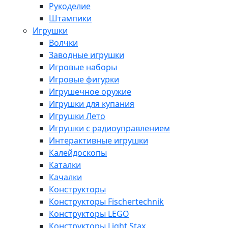
Рукоделие
Штампики
Игрушки
Волчки
Заводные игрушки
Игровые наборы
Игровые фигурки
Игрушечное оружие
Игрушки для купания
Игрушки Лето
Игрушки с радиоуправлением
Интерактивные игрушки
Калейдоскопы
Каталки
Качалки
Конструкторы
Конструкторы Fisсhertechnik
Конструкторы LEGO
Конструкторы Light Stax