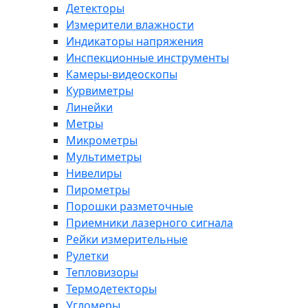
Детекторы
Измерители влажности
Индикаторы напряжения
Инспекционные инструменты
Камеры-видеоскопы
Курвиметры
Линейки
Метры
Микрометры
Мультиметры
Нивелиры
Пирометры
Порошки разметочные
Приемники лазерного сигнала
Рейки измерительные
Рулетки
Тепловизоры
Термодетекторы
Угломеры