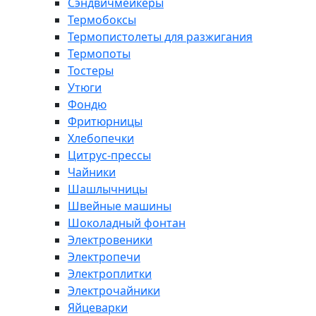
Сэндвичмейкеры
Термобоксы
Термопистолеты для разжигания
Термопоты
Тостеры
Утюги
Фондю
Фритюрницы
Хлебопечки
Цитрус-прессы
Чайники
Шашлычницы
Швейные машины
Шоколадный фонтан
Электровеники
Электропечи
Электроплитки
Электрочайники
Яйцеварки