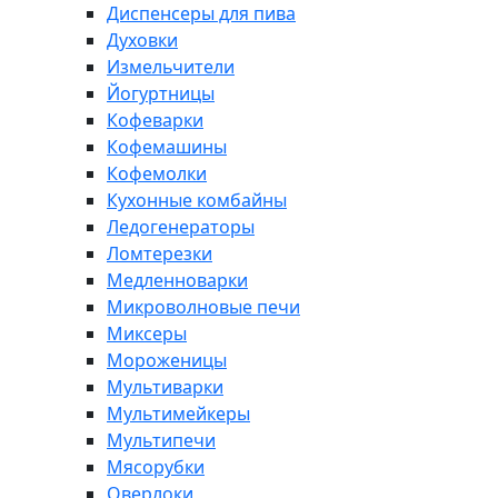
Диспенсеры для пива
Духовки
Измельчители
Йогуртницы
Кофеварки
Кофемашины
Кофемолки
Кухонные комбайны
Ледогенераторы
Ломтерезки
Медленноварки
Микроволновые печи
Миксеры
Мороженицы
Мультиварки
Мультимейкеры
Мультипечи
Мясорубки
Оверлоки