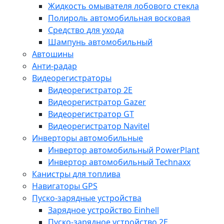
Жидкость омывателя лобового стекла
Полироль автомобильная восковая
Средство для ухода
Шампунь автомобильный
Автошины
Анти-радар
Видеорегистраторы
Видеорегистратор 2E
Видеорегистратор Gazer
Видеорегистратор GT
Видеорегистратор Navitel
Инверторы автомобильные
Инвертор автомобильный PowerPlant
Инвертор автомобильный Technaxx
Канистры для топлива
Навигаторы GPS
Пуско-зарядные устройства
Зарядное устройство Einhell
Пуско-зарядное устройство 2E