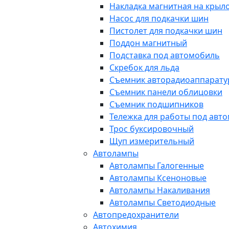
Накладка магнитная на крыл
Насос для подкачки шин
Пистолет для подкачки шин
Поддон магнитный
Подставка под автомобиль
Скребок для льда
Съемник авторадиоаппарат
Съемник панели облицовки
Съемник подшипников
Тележка для работы под авт
Трос буксировочный
Щуп измерительный
Автолампы
Автолампы Галогенные
Автолампы Ксеноновые
Автолампы Накаливания
Автолампы Светодиодные
Автопредохранители
Автохимия