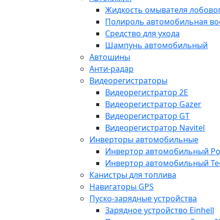
Жидкость омывателя лобовог
Полироль автомобильная во
Средство для ухода
Шампунь автомобильный
Автошины
Анти-радар
Видеорегистраторы
Видеорегистратор 2E
Видеорегистратор Gazer
Видеорегистратор GT
Видеорегистратор Navitel
Инверторы автомобильные
Инвертор автомобильный Po
Инвертор автомобильный Te
Канистры для топлива
Навигаторы GPS
Пуско-зарядные устройства
Зарядное устройство Einhell