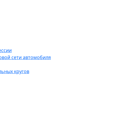
ессии
овой сети автомобиля
льных кругов