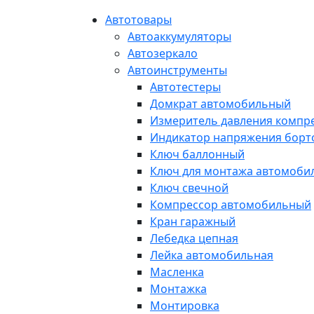
Автотовары
Автоаккумуляторы
Автозеркало
Автоинструменты
Автотестеры
Домкрат автомобильный
Измеритель давления компр
Индикатор напряжения борт
Ключ баллонный
Ключ для монтажа автомоби
Ключ свечной
Компрессор автомобильный
Кран гаражный
Лебедка цепная
Лейка автомобильная
Масленка
Монтажка
Монтировка