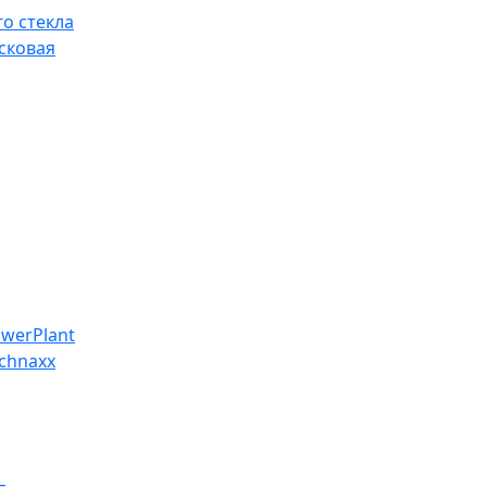
о стекла
сковая
werPlant
chnaxx