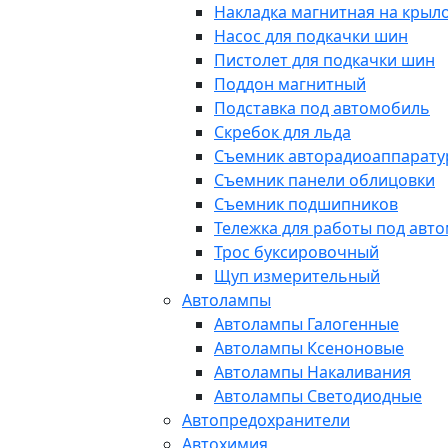
Накладка магнитная на крыл
Насос для подкачки шин
Пистолет для подкачки шин
Поддон магнитный
Подставка под автомобиль
Скребок для льда
Съемник авторадиоаппарат
Съемник панели облицовки
Съемник подшипников
Тележка для работы под авт
Трос буксировочный
Щуп измерительный
Автолампы
Автолампы Галогенные
Автолампы Ксеноновые
Автолампы Накаливания
Автолампы Светодиодные
Автопредохранители
Автохимия