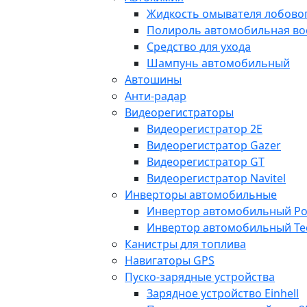
Жидкость омывателя лобовог
Полироль автомобильная во
Средство для ухода
Шампунь автомобильный
Автошины
Анти-радар
Видеорегистраторы
Видеорегистратор 2E
Видеорегистратор Gazer
Видеорегистратор GT
Видеорегистратор Navitel
Инверторы автомобильные
Инвертор автомобильный Po
Инвертор автомобильный Te
Канистры для топлива
Навигаторы GPS
Пуско-зарядные устройства
Зарядное устройство Einhell