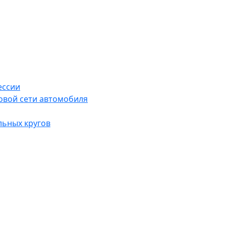
ессии
овой сети автомобиля
льных кругов