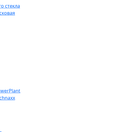
о стекла
сковая
werPlant
chnaxx