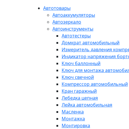
Автотовары
Автоаккумуляторы
Автозеркало
Автоинструменты
Автотестеры
Домкрат автомобильный
Измеритель давления компр
Индикатор напряжения борт
Ключ баллонный
Ключ для монтажа автомоби
Ключ свечной
Компрессор автомобильный
Кран гаражный
Лебедка цепная
Лейка автомобильная
Масленка
Монтажка
Монтировка