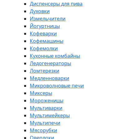
Диспенсеры для пива
Духовки
Измельчители
Йогуртницы
Кофеварки
Кофемашины
Кофемолки
Кухонные комбайны
Ледогенераторы
Ломтерезки
Медленноварки
Микроволновые печи
Миксеры
Мороженицы
Мультиварки
Мультимейкеры
Мультипечи
Мясорубки
Оверлоки