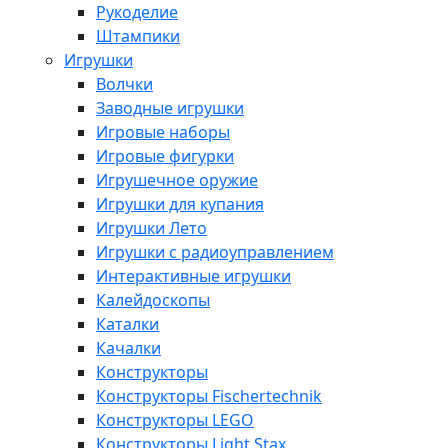
Рукоделие
Штампики
Игрушки
Волчки
Заводные игрушки
Игровые наборы
Игровые фигурки
Игрушечное оружие
Игрушки для купания
Игрушки Лето
Игрушки с радиоуправлением
Интерактивные игрушки
Калейдоскопы
Каталки
Качалки
Конструкторы
Конструкторы Fisсhertechnik
Конструкторы LEGO
Конструкторы Light Stax