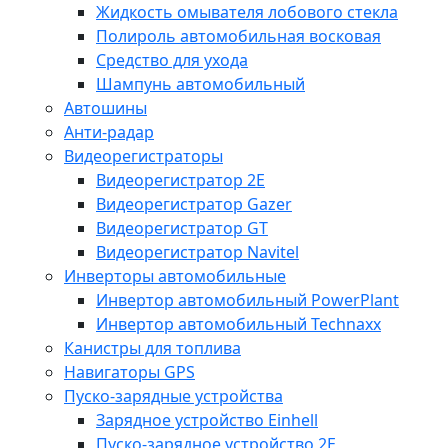
Жидкость омывателя лобового стекла
Полироль автомобильная восковая
Средство для ухода
Шампунь автомобильный
Автошины
Анти-радар
Видеорегистраторы
Видеорегистратор 2E
Видеорегистратор Gazer
Видеорегистратор GT
Видеорегистратор Navitel
Инверторы автомобильные
Инвертор автомобильный PowerPlant
Инвертор автомобильный Technaxx
Канистры для топлива
Навигаторы GPS
Пуско-зарядные устройства
Зарядное устройство Einhell
Пуско-зарядное устройство 2E