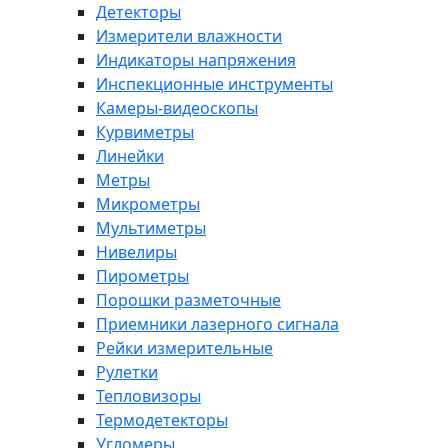
Детекторы
Измерители влажности
Индикаторы напряжения
Инспекционные инструменты
Камеры-видеоскопы
Курвиметры
Линейки
Метры
Микрометры
Мультиметры
Нивелиры
Пирометры
Порошки разметочные
Приемники лазерного сигнала
Рейки измерительные
Рулетки
Тепловизоры
Термодетекторы
Угломеры