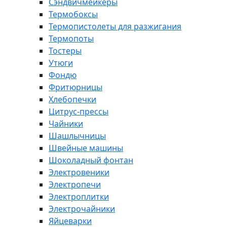
Сэндвичмейкеры
Термобоксы
Термопистолеты для разжигания
Термопоты
Тостеры
Утюги
Фондю
Фритюрницы
Хлебопечки
Цитрус-прессы
Чайники
Шашлычницы
Швейные машины
Шоколадный фонтан
Электровеники
Электропечи
Электроплитки
Электрочайники
Яйцеварки