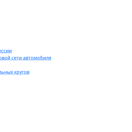
ессии
овой сети автомобиля
льных кругов