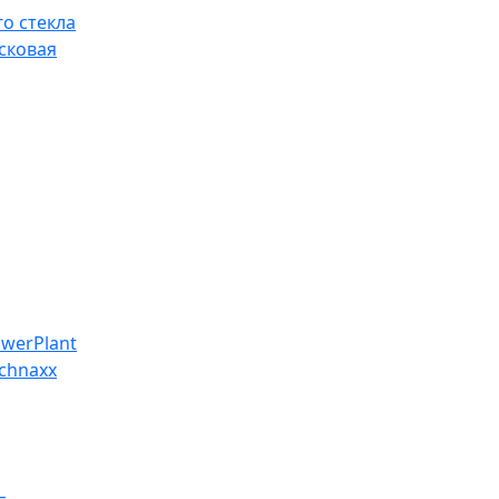
о стекла
сковая
werPlant
chnaxx