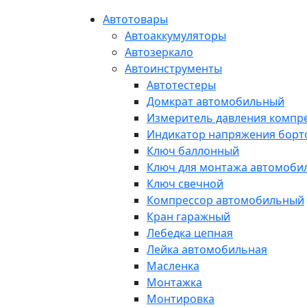
Автотовары
Автоаккумуляторы
Автозеркало
Автоинструменты
Автотестеры
Домкрат автомобильный
Измеритель давления компр
Индикатор напряжения борт
Ключ баллонный
Ключ для монтажа автомоби
Ключ свечной
Компрессор автомобильный
Кран гаражный
Лебедка цепная
Лейка автомобильная
Масленка
Монтажка
Монтировка