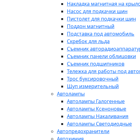
Накладка магнитная на крыл
Насос для подкачки шин
Пистолет для подкачки шин
Поддон магнитный
Подставка под автомобиль
Скребок для льда
Съемник авторадиоаппарат
Съемник панели облицовки
Съемник подшипников
Тележка для работы под авт
Трос буксировочный
Щуп измерительный
Автолампы
Автолампы Галогенные
Автолампы Ксеноновые
Автолампы Накаливания
Автолампы Светодиодные
Автопредохранители
Автохимия