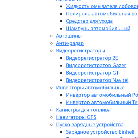
Жидкость омывателя лобовог
Полироль автомобильная во
Средство для ухода
Шампунь автомобильный
Автошины
Анти-радар
Видеорегистраторы
Видеорегистратор 2E
Видеорегистратор Gazer
Видеорегистратор GT
Видеорегистратор Navitel
Инверторы автомобильные
Инвертор автомобильный Po
Инвертор автомобильный Te
Канистры для топлива
Навигаторы GPS
Пуско-зарядные устройства
Зарядное устройство Einhell