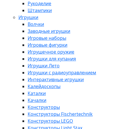
Рукоделие
Штампики
Игрушки
Волчки
Заводные игрушки
Игровые наборы
Игровые фигурки
Игрушечное оружие
Игрушки для купания
Игрушки Лето
Игрушки с радиоуправлением
Интерактивные игрушки
Калейдоскопы
Каталки
Качалки
Конструкторы
Конструкторы Fisсhertechnik
Конструкторы LEGO
Конструкторы Light Stax