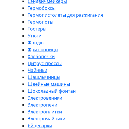
Сэндвичмейкеры
Термобоксы
Термопистолеты для разжигания
Термопоты
Тостеры
Утюги
Фондю
Фритюрницы
Хлебопечки
Цитрус-прессы
Чайники
Шашлычницы
Швейные машины
Шоколадный фонтан
Электровеники
Электропечи
Электроплитки
Электрочайники
Яйцеварки