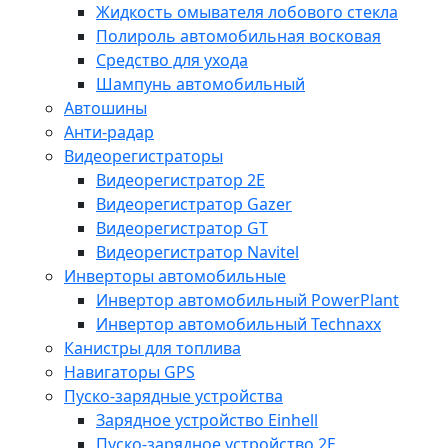
Жидкость омывателя лобового стекла
Полироль автомобильная восковая
Средство для ухода
Шампунь автомобильный
Автошины
Анти-радар
Видеорегистраторы
Видеорегистратор 2E
Видеорегистратор Gazer
Видеорегистратор GT
Видеорегистратор Navitel
Инверторы автомобильные
Инвертор автомобильный PowerPlant
Инвертор автомобильный Technaxx
Канистры для топлива
Навигаторы GPS
Пуско-зарядные устройства
Зарядное устройство Einhell
Пуско-зарядное устройство 2E