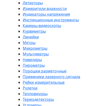
Детекторы
Измерители влажности
Индикаторы напряжения
Инспекционные инструменты
Камеры-видеоскопы
Курвиметры
Линейки
Метры
Микрометры
Мультиметры
Нивелиры
Пирометры
Порошки разметочные
Приемники лазерного сигнала
Рейки измерительные
Рулетки
Тепловизоры
Термодетекторы
Угломеры