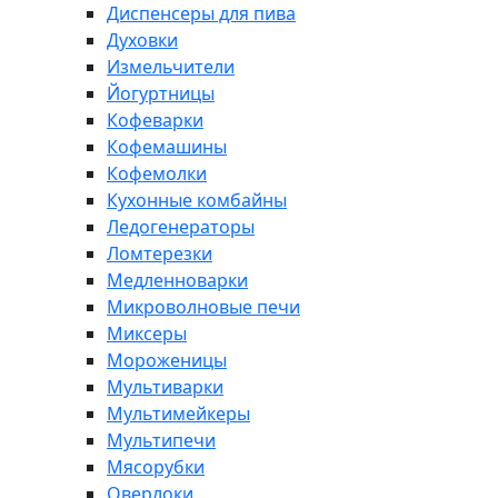
Диспенсеры для пива
Духовки
Измельчители
Йогуртницы
Кофеварки
Кофемашины
Кофемолки
Кухонные комбайны
Ледогенераторы
Ломтерезки
Медленноварки
Микроволновые печи
Миксеры
Мороженицы
Мультиварки
Мультимейкеры
Мультипечи
Мясорубки
Оверлоки