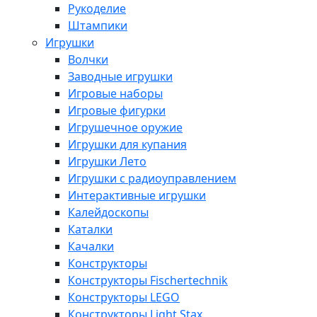
Рукоделие
Штампики
Игрушки
Волчки
Заводные игрушки
Игровые наборы
Игровые фигурки
Игрушечное оружие
Игрушки для купания
Игрушки Лето
Игрушки с радиоуправлением
Интерактивные игрушки
Калейдоскопы
Каталки
Качалки
Конструкторы
Конструкторы Fisсhertechnik
Конструкторы LEGO
Конструкторы Light Stax