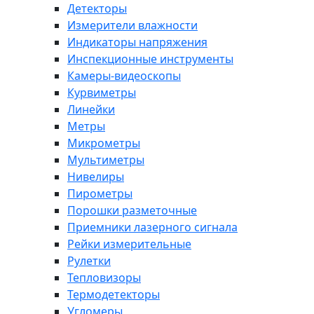
Детекторы
Измерители влажности
Индикаторы напряжения
Инспекционные инструменты
Камеры-видеоскопы
Курвиметры
Линейки
Метры
Микрометры
Мультиметры
Нивелиры
Пирометры
Порошки разметочные
Приемники лазерного сигнала
Рейки измерительные
Рулетки
Тепловизоры
Термодетекторы
Угломеры