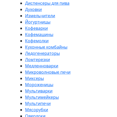
Диспенсеры для пива
Духовки
Измельчители
Йогуртницы
Кофеварки
Кофемашины
Кофемолки
Кухонные комбайны
Ледогенераторы
Ломтерезки
Медленноварки
Микроволновые печи
Миксеры
Мороженицы
Мультиварки
Мультимейкеры
Мультипечи
Мясорубки
Оверлоки