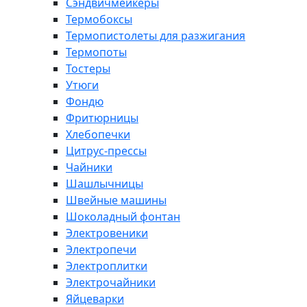
Сэндвичмейкеры
Термобоксы
Термопистолеты для разжигания
Термопоты
Тостеры
Утюги
Фондю
Фритюрницы
Хлебопечки
Цитрус-прессы
Чайники
Шашлычницы
Швейные машины
Шоколадный фонтан
Электровеники
Электропечи
Электроплитки
Электрочайники
Яйцеварки