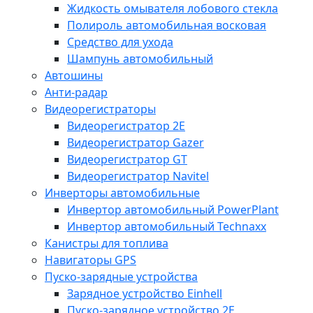
Жидкость омывателя лобового стекла
Полироль автомобильная восковая
Средство для ухода
Шампунь автомобильный
Автошины
Анти-радар
Видеорегистраторы
Видеорегистратор 2E
Видеорегистратор Gazer
Видеорегистратор GT
Видеорегистратор Navitel
Инверторы автомобильные
Инвертор автомобильный PowerPlant
Инвертор автомобильный Technaxx
Канистры для топлива
Навигаторы GPS
Пуско-зарядные устройства
Зарядное устройство Einhell
Пуско-зарядное устройство 2E