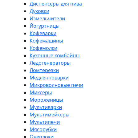
Диспенсеры для пива
Духовки
Измельчители
Йогуртницы
Кофеварки
Кофемашины
Кофемолки
Кухонные комбайны
Ледогенераторы
Ломтерезки
Медленноварки
Микроволновые печи
Миксеры
Мороженицы
Мультиварки
Мультимейкеры
Мультипечи
Мясорубки
Оверлоки