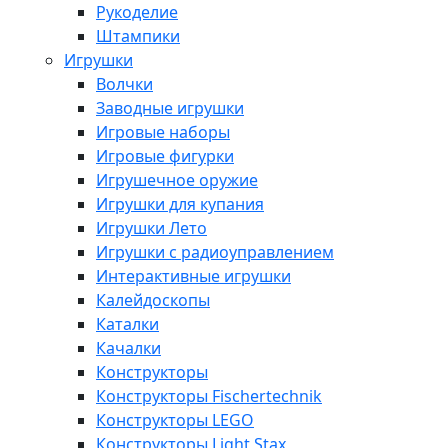
Рукоделие
Штампики
Игрушки
Волчки
Заводные игрушки
Игровые наборы
Игровые фигурки
Игрушечное оружие
Игрушки для купания
Игрушки Лето
Игрушки с радиоуправлением
Интерактивные игрушки
Калейдоскопы
Каталки
Качалки
Конструкторы
Конструкторы Fisсhertechnik
Конструкторы LEGO
Конструкторы Light Stax