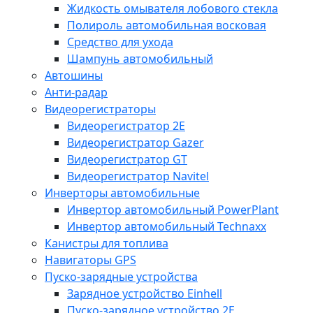
Жидкость омывателя лобового стекла
Полироль автомобильная восковая
Средство для ухода
Шампунь автомобильный
Автошины
Анти-радар
Видеорегистраторы
Видеорегистратор 2E
Видеорегистратор Gazer
Видеорегистратор GT
Видеорегистратор Navitel
Инверторы автомобильные
Инвертор автомобильный PowerPlant
Инвертор автомобильный Technaxx
Канистры для топлива
Навигаторы GPS
Пуско-зарядные устройства
Зарядное устройство Einhell
Пуско-зарядное устройство 2E