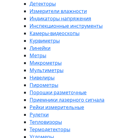
Детекторы
Измерители влажности
Индикаторы напряжения
Инспекционные инструменты
Камеры-видеоскопы
Курвиметры
Линейки
Метры
Микрометры
Мультиметры
Нивелиры
Пирометры
Порошки разметочные
Приемники лазерного сигнала
Рейки измерительные
Рулетки
Тепловизоры
Термодетекторы
Угломеры