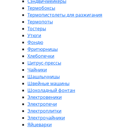
Сэндвичмейкеры
Термобоксы
Термопистолеты для разжигания
Термопоты
Тостеры
Утюги
Фондю
Фритюрницы
Хлебопечки
Цитрус-прессы
Чайники
Шашлычницы
Швейные машины
Шоколадный фонтан
Электровеники
Электропечи
Электроплитки
Электрочайники
Яйцеварки