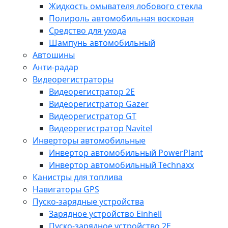
Жидкость омывателя лобового стекла
Полироль автомобильная восковая
Средство для ухода
Шампунь автомобильный
Автошины
Анти-радар
Видеорегистраторы
Видеорегистратор 2E
Видеорегистратор Gazer
Видеорегистратор GT
Видеорегистратор Navitel
Инверторы автомобильные
Инвертор автомобильный PowerPlant
Инвертор автомобильный Technaxx
Канистры для топлива
Навигаторы GPS
Пуско-зарядные устройства
Зарядное устройство Einhell
Пуско-зарядное устройство 2E