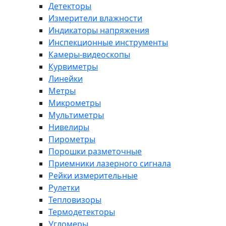
Детекторы
Измерители влажности
Индикаторы напряжения
Инспекционные инструменты
Камеры-видеоскопы
Курвиметры
Линейки
Метры
Микрометры
Мультиметры
Нивелиры
Пирометры
Порошки разметочные
Приемники лазерного сигнала
Рейки измерительные
Рулетки
Тепловизоры
Термодетекторы
Угломеры