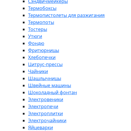
Сэндвичмейкеры
Термобоксы
Термопистолеты для разжигания
Термопоты
Тостеры
Утюги
Фондю
Фритюрницы
Хлебопечки
Цитрус-прессы
Чайники
Шашлычницы
Швейные машины
Шоколадный фонтан
Электровеники
Электропечи
Электроплитки
Электрочайники
Яйцеварки