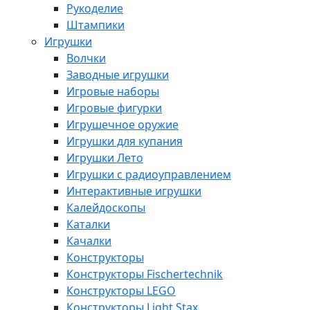
Рукоделие
Штампики
Игрушки
Волчки
Заводные игрушки
Игровые наборы
Игровые фигурки
Игрушечное оружие
Игрушки для купания
Игрушки Лето
Игрушки с радиоуправлением
Интерактивные игрушки
Калейдоскопы
Каталки
Качалки
Конструкторы
Конструкторы Fisсhertechnik
Конструкторы LEGO
Конструкторы Light Stax