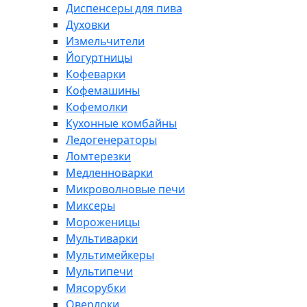
Диспенсеры для пива
Духовки
Измельчители
Йогуртницы
Кофеварки
Кофемашины
Кофемолки
Кухонные комбайны
Ледогенераторы
Ломтерезки
Медленноварки
Микроволновые печи
Миксеры
Мороженицы
Мультиварки
Мультимейкеры
Мультипечи
Мясорубки
Оверлоки