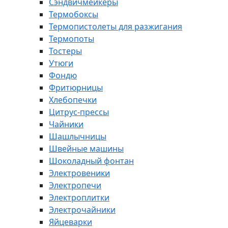
Сэндвичмейкеры
Термобоксы
Термопистолеты для разжигания
Термопоты
Тостеры
Утюги
Фондю
Фритюрницы
Хлебопечки
Цитрус-прессы
Чайники
Шашлычницы
Швейные машины
Шоколадный фонтан
Электровеники
Электропечи
Электроплитки
Электрочайники
Яйцеварки