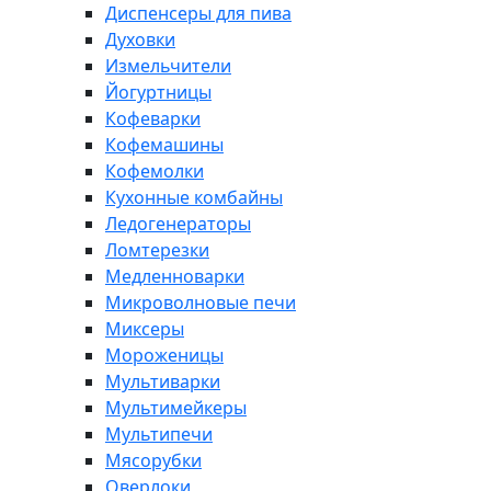
Диспенсеры для пива
Духовки
Измельчители
Йогуртницы
Кофеварки
Кофемашины
Кофемолки
Кухонные комбайны
Ледогенераторы
Ломтерезки
Медленноварки
Микроволновые печи
Миксеры
Мороженицы
Мультиварки
Мультимейкеры
Мультипечи
Мясорубки
Оверлоки