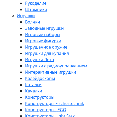
Рукоделие
Штампики
Игрушки
Волчки
Заводные игрушки
Игровые наборы
Игровые фигурки
Игрушечное оружие
Игрушки для купания
Игрушки Лето
Игрушки с радиоуправлением
Интерактивные игрушки
Калейдоскопы
Каталки
Качалки
Конструкторы
Конструкторы Fisсhertechnik
Конструкторы LEGO
Конструкторы Light Stax