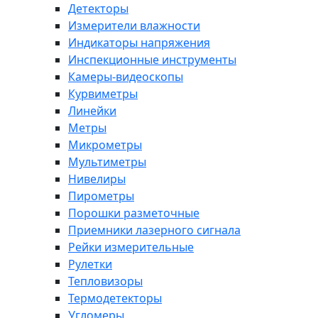
Детекторы
Измерители влажности
Индикаторы напряжения
Инспекционные инструменты
Камеры-видеоскопы
Курвиметры
Линейки
Метры
Микрометры
Мультиметры
Нивелиры
Пирометры
Порошки разметочные
Приемники лазерного сигнала
Рейки измерительные
Рулетки
Тепловизоры
Термодетекторы
Угломеры