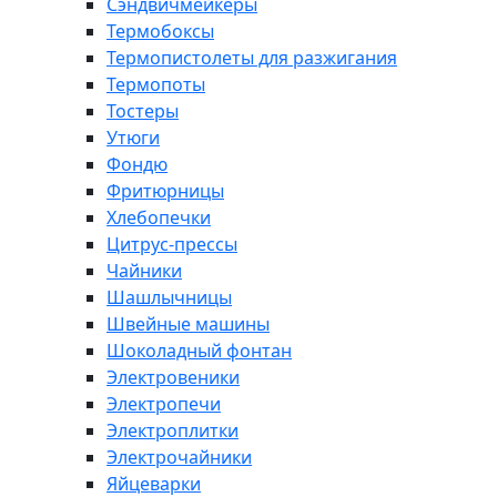
Сэндвичмейкеры
Термобоксы
Термопистолеты для разжигания
Термопоты
Тостеры
Утюги
Фондю
Фритюрницы
Хлебопечки
Цитрус-прессы
Чайники
Шашлычницы
Швейные машины
Шоколадный фонтан
Электровеники
Электропечи
Электроплитки
Электрочайники
Яйцеварки