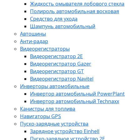
Жидкость омывателя лобового стекла
Полироль автомобильная восковая
Средство для ухода
Шампунь автомобильный
Автошины
Анти-радар
Видеорегистраторы
Видеорегистратор 2E
Видеорегистратор Gazer
Видеорегистратор GT
Видеорегистратор Navitel
Инверторы автомобильные
Инвертор автомобильный PowerPlant
Инвертор автомобильный Technaxx
Канистры для топлива
Навигаторы GPS
Пуско-зарядные устройства
Зарядное устройство Einhell
Пуско-зарядное устройство 2E