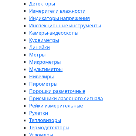
Детекторы
Измерители влажности
Индикаторы напряжения
Инспекционные инструменты
Камеры-видеоскопы
Курвиметры
Линейки
Метры
Микрометры
Мультиметры
Нивелиры
Пирометры
Порошки разметочные
Приемники лазерного сигнала
Рейки измерительные
Рулетки
Тепловизоры
Термодетекторы
Угломеры