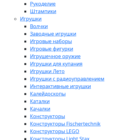
Рукоделие
Штампики
Игрушки
Волчки
Заводные игрушки
Игровые наборы
Игровые фигурки
Игрушечное оружие
Игрушки для купания
Игрушки Лето
Игрушки с радиоуправлением
Интерактивные игрушки
Калейдоскопы
Каталки
Качалки
Конструкторы
Конструкторы Fisсhertechnik
Конструкторы LEGO
Конструкторы Light Stax