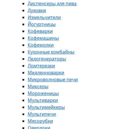
Диспенсеры для пива
Духовки
Измельчители
Йогуртницы
Кофеварки
Кофемашины
Кофемолки
Кухонные комбайны
Ледогенераторы
Ломтерезки
Медленноварки
Микроволновые печи
Миксеры
Мороженицы
Мультиварки
Мультимейкеры
Мультипечи
Мясорубки
Оверлоки