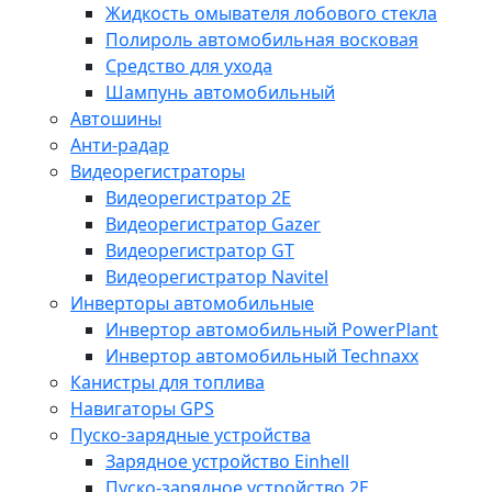
Жидкость омывателя лобового стекла
Полироль автомобильная восковая
Средство для ухода
Шампунь автомобильный
Автошины
Анти-радар
Видеорегистраторы
Видеорегистратор 2E
Видеорегистратор Gazer
Видеорегистратор GT
Видеорегистратор Navitel
Инверторы автомобильные
Инвертор автомобильный PowerPlant
Инвертор автомобильный Technaxx
Канистры для топлива
Навигаторы GPS
Пуско-зарядные устройства
Зарядное устройство Einhell
Пуско-зарядное устройство 2E