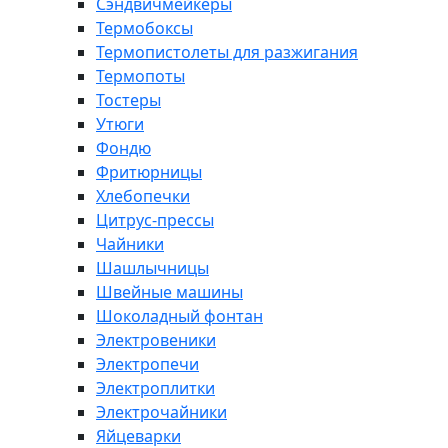
Сэндвичмейкеры
Термобоксы
Термопистолеты для разжигания
Термопоты
Тостеры
Утюги
Фондю
Фритюрницы
Хлебопечки
Цитрус-прессы
Чайники
Шашлычницы
Швейные машины
Шоколадный фонтан
Электровеники
Электропечи
Электроплитки
Электрочайники
Яйцеварки