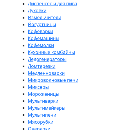
Диспенсеры для пива
Духовки
Измельчители
Йогуртницы
Кофеварки
Кофемашины
Кофемолки
Кухонные комбайны
Ледогенераторы
Ломтерезки
Медленноварки
Микроволновые печи
Миксеры
Мороженицы
Мультиварки
Мультимейкеры
Мультипечи
Мясорубки
Оверлоки