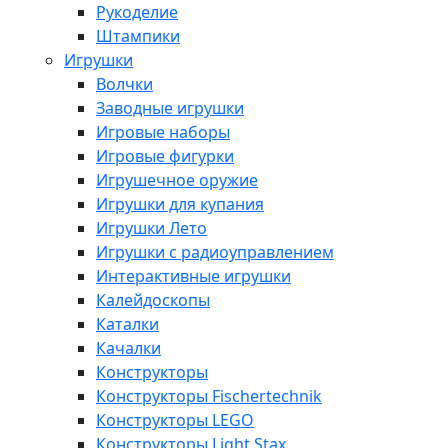
Рукоделие
Штампики
Игрушки
Волчки
Заводные игрушки
Игровые наборы
Игровые фигурки
Игрушечное оружие
Игрушки для купания
Игрушки Лето
Игрушки с радиоуправлением
Интерактивные игрушки
Калейдоскопы
Каталки
Качалки
Конструкторы
Конструкторы Fisсhertechnik
Конструкторы LEGO
Конструкторы Light Stax