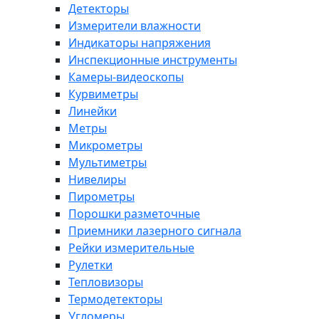
Детекторы
Измерители влажности
Индикаторы напряжения
Инспекционные инструменты
Камеры-видеоскопы
Курвиметры
Линейки
Метры
Микрометры
Мультиметры
Нивелиры
Пирометры
Порошки разметочные
Приемники лазерного сигнала
Рейки измерительные
Рулетки
Тепловизоры
Термодетекторы
Угломеры