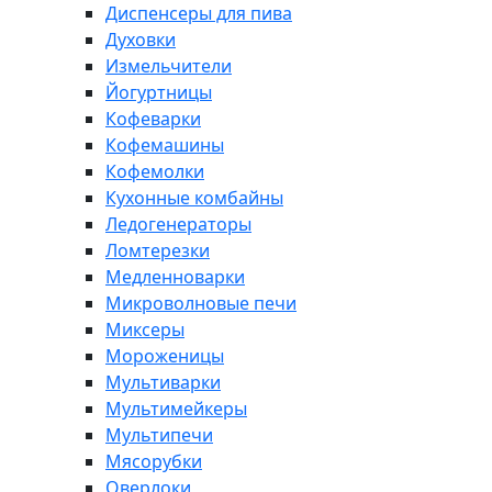
Диспенсеры для пива
Духовки
Измельчители
Йогуртницы
Кофеварки
Кофемашины
Кофемолки
Кухонные комбайны
Ледогенераторы
Ломтерезки
Медленноварки
Микроволновые печи
Миксеры
Мороженицы
Мультиварки
Мультимейкеры
Мультипечи
Мясорубки
Оверлоки