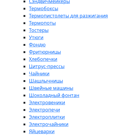
Сэндвичмейкеры
Термобоксы
Термопистолеты для разжигания
Термопоты
Тостеры
Утюги
Фондю
Фритюрницы
Хлебопечки
Цитрус-прессы
Чайники
Шашлычницы
Швейные машины
Шоколадный фонтан
Электровеники
Электропечи
Электроплитки
Электрочайники
Яйцеварки