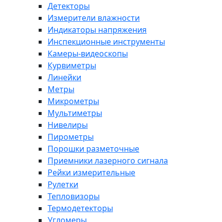
Детекторы
Измерители влажности
Индикаторы напряжения
Инспекционные инструменты
Камеры-видеоскопы
Курвиметры
Линейки
Метры
Микрометры
Мультиметры
Нивелиры
Пирометры
Порошки разметочные
Приемники лазерного сигнала
Рейки измерительные
Рулетки
Тепловизоры
Термодетекторы
Угломеры