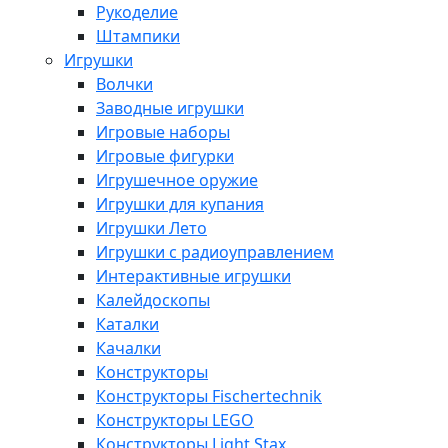
Рукоделие
Штампики
Игрушки
Волчки
Заводные игрушки
Игровые наборы
Игровые фигурки
Игрушечное оружие
Игрушки для купания
Игрушки Лето
Игрушки с радиоуправлением
Интерактивные игрушки
Калейдоскопы
Каталки
Качалки
Конструкторы
Конструкторы Fisсhertechnik
Конструкторы LEGO
Конструкторы Light Stax