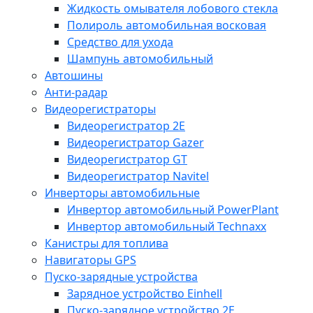
Жидкость омывателя лобового стекла
Полироль автомобильная восковая
Средство для ухода
Шампунь автомобильный
Автошины
Анти-радар
Видеорегистраторы
Видеорегистратор 2E
Видеорегистратор Gazer
Видеорегистратор GT
Видеорегистратор Navitel
Инверторы автомобильные
Инвертор автомобильный PowerPlant
Инвертор автомобильный Technaxx
Канистры для топлива
Навигаторы GPS
Пуско-зарядные устройства
Зарядное устройство Einhell
Пуско-зарядное устройство 2E