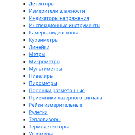
Детекторы
Измерители влажности
Индикаторы напряжения
Инспекционные инструменты
Камеры-видеоскопы
Курвиметры
Линейки
Метры
Микрометры
Мультиметры
Нивелиры
Пирометры
Порошки разметочные
Приемники лазерного сигнала
Рейки измерительные
Рулетки
Тепловизоры
Термодетекторы
Угломеры