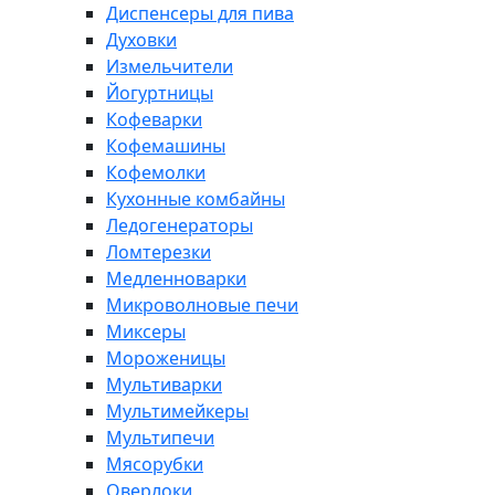
Диспенсеры для пива
Духовки
Измельчители
Йогуртницы
Кофеварки
Кофемашины
Кофемолки
Кухонные комбайны
Ледогенераторы
Ломтерезки
Медленноварки
Микроволновые печи
Миксеры
Мороженицы
Мультиварки
Мультимейкеры
Мультипечи
Мясорубки
Оверлоки