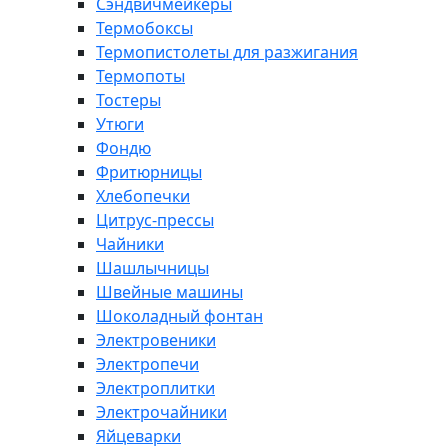
Сэндвичмейкеры
Термобоксы
Термопистолеты для разжигания
Термопоты
Тостеры
Утюги
Фондю
Фритюрницы
Хлебопечки
Цитрус-прессы
Чайники
Шашлычницы
Швейные машины
Шоколадный фонтан
Электровеники
Электропечи
Электроплитки
Электрочайники
Яйцеварки