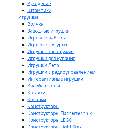
Рукоделие
Штампики
Игрушки
Волчки
Заводные игрушки
Игровые наборы
Игровые фигурки
Игрушечное оружие
Игрушки для купания
Игрушки Лето
Игрушки с радиоуправлением
Интерактивные игрушки
Калейдоскопы
Каталки
Качалки
Конструкторы
Конструкторы Fisсhertechnik
Конструкторы LEGO
Конструкторы Light Stax