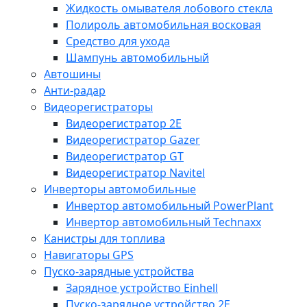
Жидкость омывателя лобового стекла
Полироль автомобильная восковая
Средство для ухода
Шампунь автомобильный
Автошины
Анти-радар
Видеорегистраторы
Видеорегистратор 2E
Видеорегистратор Gazer
Видеорегистратор GT
Видеорегистратор Navitel
Инверторы автомобильные
Инвертор автомобильный PowerPlant
Инвертор автомобильный Technaxx
Канистры для топлива
Навигаторы GPS
Пуско-зарядные устройства
Зарядное устройство Einhell
Пуско-зарядное устройство 2E