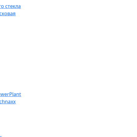
о стекла
сковая
werPlant
chnaxx