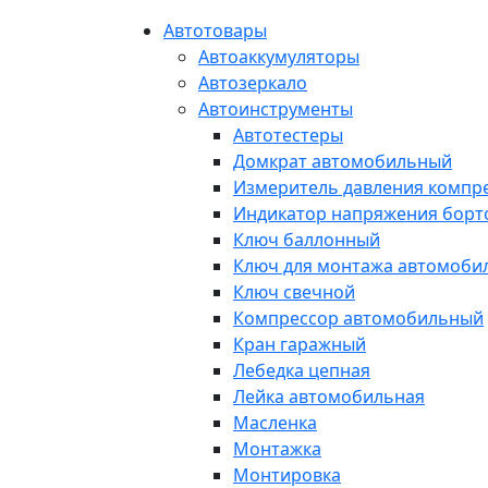
Автотовары
Автоаккумуляторы
Автозеркало
Автоинструменты
Автотестеры
Домкрат автомобильный
Измеритель давления компр
Индикатор напряжения борт
Ключ баллонный
Ключ для монтажа автомоби
Ключ свечной
Компрессор автомобильный
Кран гаражный
Лебедка цепная
Лейка автомобильная
Масленка
Монтажка
Монтировка