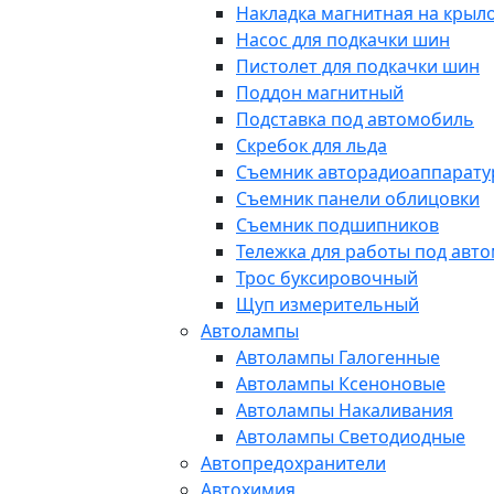
Накладка магнитная на крыл
Насос для подкачки шин
Пистолет для подкачки шин
Поддон магнитный
Подставка под автомобиль
Скребок для льда
Съемник авторадиоаппарат
Съемник панели облицовки
Съемник подшипников
Тележка для работы под авт
Трос буксировочный
Щуп измерительный
Автолампы
Автолампы Галогенные
Автолампы Ксеноновые
Автолампы Накаливания
Автолампы Светодиодные
Автопредохранители
Автохимия