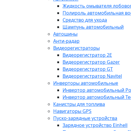
Жидкость омывателя лобовог
Полироль автомобильная во
Средство для ухода
Шампунь автомобильный
Автошины
Анти-радар
Видеорегистраторы
Видеорегистратор 2E
Видеорегистратор Gazer
Видеорегистратор GT
Видеорегистратор Navitel
Инверторы автомобильные
Инвертор автомобильный Po
Инвертор автомобильный Te
Канистры для топлива
Навигаторы GPS
Пуско-зарядные устройства
Зарядное устройство Einhell