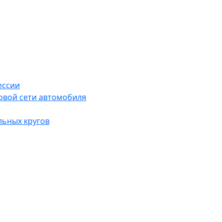
ессии
овой сети автомобиля
льных кругов