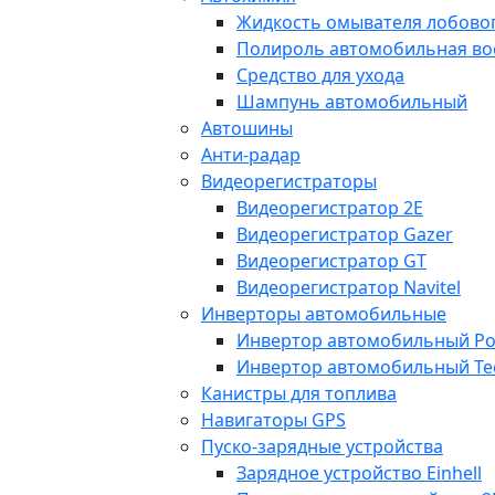
Жидкость омывателя лобовог
Полироль автомобильная во
Средство для ухода
Шампунь автомобильный
Автошины
Анти-радар
Видеорегистраторы
Видеорегистратор 2E
Видеорегистратор Gazer
Видеорегистратор GT
Видеорегистратор Navitel
Инверторы автомобильные
Инвертор автомобильный Po
Инвертор автомобильный Te
Канистры для топлива
Навигаторы GPS
Пуско-зарядные устройства
Зарядное устройство Einhell