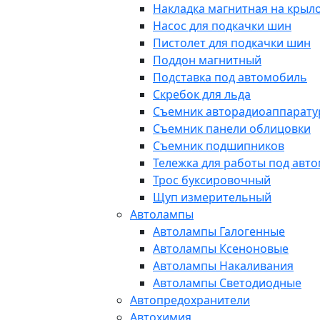
Накладка магнитная на крыл
Насос для подкачки шин
Пистолет для подкачки шин
Поддон магнитный
Подставка под автомобиль
Скребок для льда
Съемник авторадиоаппарат
Съемник панели облицовки
Съемник подшипников
Тележка для работы под авт
Трос буксировочный
Щуп измерительный
Автолампы
Автолампы Галогенные
Автолампы Ксеноновые
Автолампы Накаливания
Автолампы Светодиодные
Автопредохранители
Автохимия