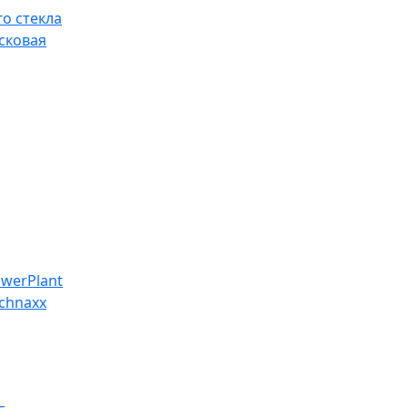
о стекла
сковая
werPlant
chnaxx