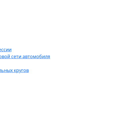
ессии
овой сети автомобиля
льных кругов