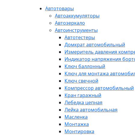
Автотовары
Автоаккумуляторы
Автозеркало
Автоинструменты
Автотестеры
Домкрат автомобильный
Измеритель давления компр
Индикатор напряжения борт
Ключ баллонный
Ключ для монтажа автомоби
Ключ свечной
Компрессор автомобильный
Кран гаражный
Лебедка цепная
Лейка автомобильная
Масленка
Монтажка
Монтировка