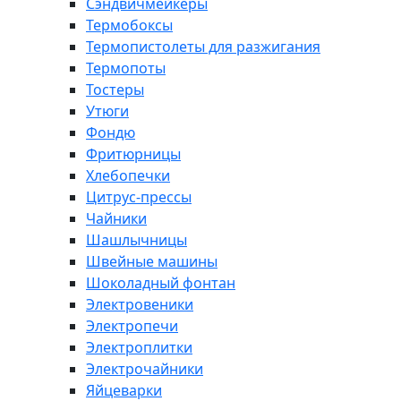
Сэндвичмейкеры
Термобоксы
Термопистолеты для разжигания
Термопоты
Тостеры
Утюги
Фондю
Фритюрницы
Хлебопечки
Цитрус-прессы
Чайники
Шашлычницы
Швейные машины
Шоколадный фонтан
Электровеники
Электропечи
Электроплитки
Электрочайники
Яйцеварки