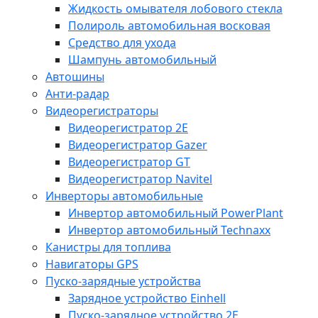
Жидкость омывателя лобового стекла
Полироль автомобильная восковая
Средство для ухода
Шампунь автомобильный
Автошины
Анти-радар
Видеорегистраторы
Видеорегистратор 2E
Видеорегистратор Gazer
Видеорегистратор GT
Видеорегистратор Navitel
Инверторы автомобильные
Инвертор автомобильный PowerPlant
Инвертор автомобильный Technaxx
Канистры для топлива
Навигаторы GPS
Пуско-зарядные устройства
Зарядное устройство Einhell
Пуско-зарядное устройство 2E