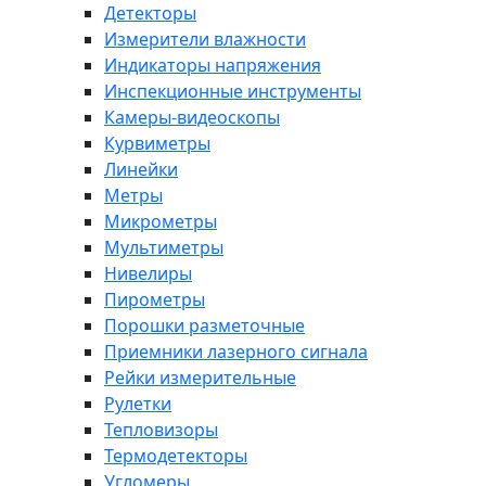
Детекторы
Измерители влажности
Индикаторы напряжения
Инспекционные инструменты
Камеры-видеоскопы
Курвиметры
Линейки
Метры
Микрометры
Мультиметры
Нивелиры
Пирометры
Порошки разметочные
Приемники лазерного сигнала
Рейки измерительные
Рулетки
Тепловизоры
Термодетекторы
Угломеры