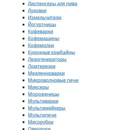
Диспенсеры для пива
Духовки
Измельчители
Йогуртницы
Кофеварки
Кофемашины
Кофемолки
Кухонные комбайны
Ледогенераторы
Ломтерезки
Медленноварки
Микроволновые печи
Миксеры
Мороженицы
Мультиварки
Мультимейкеры
Мультипечи
Мясорубки
Оверлоки