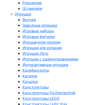
Рукоделие
Штампики
Игрушки
Волчки
Заводные игрушки
Игровые наборы
Игровые фигурки
Игрушечное оружие
Игрушки для купания
Игрушки Лето
Игрушки с радиоуправлением
Интерактивные игрушки
Калейдоскопы
Каталки
Качалки
Конструкторы
Конструкторы Fisсhertechnik
Конструкторы LEGO
Конструкторы Light Stax