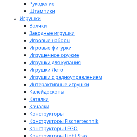
Рукоделие
Штампики
Игрушки
Волчки
Заводные игрушки
Игровые наборы
Игровые фигурки
Игрушечное оружие
Игрушки для купания
Игрушки Лето
Игрушки с радиоуправлением
Интерактивные игрушки
Калейдоскопы
Каталки
Качалки
Конструкторы
Конструкторы Fisсhertechnik
Конструкторы LEGO
Конструкторы Light Stax