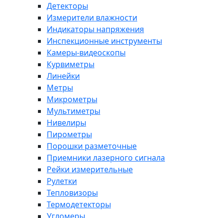
Детекторы
Измерители влажности
Индикаторы напряжения
Инспекционные инструменты
Камеры-видеоскопы
Курвиметры
Линейки
Метры
Микрометры
Мультиметры
Нивелиры
Пирометры
Порошки разметочные
Приемники лазерного сигнала
Рейки измерительные
Рулетки
Тепловизоры
Термодетекторы
Угломеры