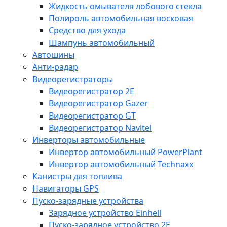
Жидкость омывателя лобового стекла
Полироль автомобильная восковая
Средство для ухода
Шампунь автомобильный
Автошины
Анти-радар
Видеорегистраторы
Видеорегистратор 2E
Видеорегистратор Gazer
Видеорегистратор GT
Видеорегистратор Navitel
Инверторы автомобильные
Инвертор автомобильный PowerPlant
Инвертор автомобильный Technaxx
Канистры для топлива
Навигаторы GPS
Пуско-зарядные устройства
Зарядное устройство Einhell
Пуско-зарядное устройство 2E