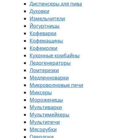
Диспенсеры для пива
Духовки
Измельчители
Йогуртницы
Кофеварки
Кофемашины
Кофемолки
Кухонные комбайны
Ледогенераторы
Ломтерезки
Медленноварки
Микроволновые печи
Миксеры
Мороженицы
Мультиварки
Мультимейкеры
Мультипечи
Мясорубки
Оверлоки