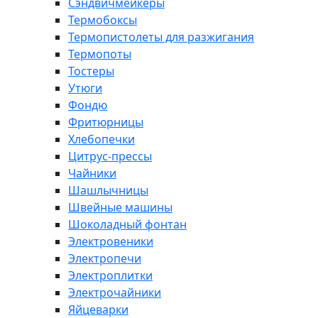
Сэндвичмейкеры
Термобоксы
Термопистолеты для разжигания
Термопоты
Тостеры
Утюги
Фондю
Фритюрницы
Хлебопечки
Цитрус-прессы
Чайники
Шашлычницы
Швейные машины
Шоколадный фонтан
Электровеники
Электропечи
Электроплитки
Электрочайники
Яйцеварки