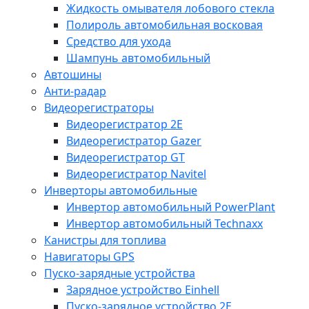
Жидкость омывателя лобового стекла
Полироль автомобильная восковая
Средство для ухода
Шампунь автомобильный
Автошины
Анти-радар
Видеорегистраторы
Видеорегистратор 2E
Видеорегистратор Gazer
Видеорегистратор GT
Видеорегистратор Navitel
Инверторы автомобильные
Инвертор автомобильный PowerPlant
Инвертор автомобильный Technaxx
Канистры для топлива
Навигаторы GPS
Пуско-зарядные устройства
Зарядное устройство Einhell
Пуско-зарядное устройство 2E