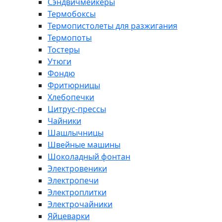
Сэндвичмейкеры
Термобоксы
Термопистолеты для разжигания
Термопоты
Тостеры
Утюги
Фондю
Фритюрницы
Хлебопечки
Цитрус-прессы
Чайники
Шашлычницы
Швейные машины
Шоколадный фонтан
Электровеники
Электропечи
Электроплитки
Электрочайники
Яйцеварки