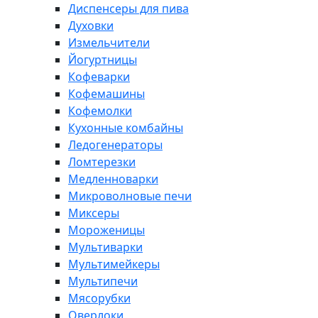
Диспенсеры для пива
Духовки
Измельчители
Йогуртницы
Кофеварки
Кофемашины
Кофемолки
Кухонные комбайны
Ледогенераторы
Ломтерезки
Медленноварки
Микроволновые печи
Миксеры
Мороженицы
Мультиварки
Мультимейкеры
Мультипечи
Мясорубки
Оверлоки