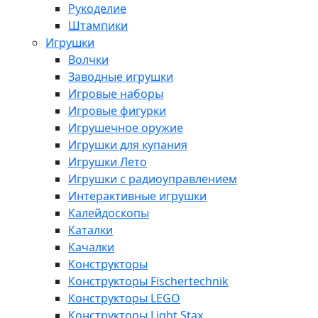
Рукоделие
Штампики
Игрушки
Волчки
Заводные игрушки
Игровые наборы
Игровые фигурки
Игрушечное оружие
Игрушки для купания
Игрушки Лето
Игрушки с радиоуправлением
Интерактивные игрушки
Калейдоскопы
Каталки
Качалки
Конструкторы
Конструкторы Fisсhertechnik
Конструкторы LEGO
Конструкторы Light Stax