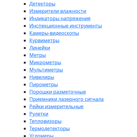
Детекторы
Измерители влажности
Индикаторы напряжения
Инспекционные инструменты
Камеры-видеоскопы
Курвиметры
Линейки
Метры
Микрометры
Мультиметры
Нивелиры
Пирометры
Порошки разметочные
Приемники лазерного сигнала
Рейки измерительные
Рулетки
Тепловизоры
Термодетекторы
Угломеры