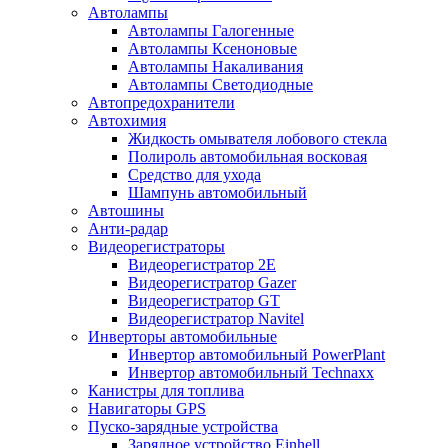
Автолампы
Автолампы Галогенные
Автолампы Ксеноновые
Автолампы Накаливания
Автолампы Светодиодные
Автопредохранители
Автохимия
Жидкость омывателя лобового стекла
Полироль автомобильная восковая
Средство для ухода
Шампунь автомобильный
Автошины
Анти-радар
Видеорегистраторы
Видеорегистратор 2E
Видеорегистратор Gazer
Видеорегистратор GT
Видеорегистратор Navitel
Инверторы автомобильные
Инвертор автомобильный PowerPlant
Инвертор автомобильный Technaxx
Канистры для топлива
Навигаторы GPS
Пуско-зарядные устройства
Зарядное устройство Einhell