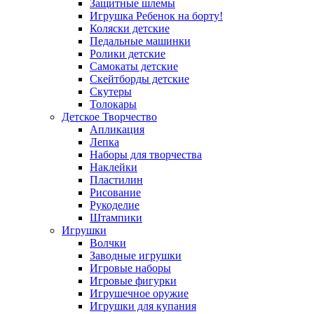
Защитные шлемы
Игрушка Ребенок на борту!
Коляски детские
Педальные машинки
Ролики детские
Самокаты детские
Скейтборды детские
Скутеры
Толокары
Детское Творчество
Апликация
Лепка
Наборы для творчества
Наклейки
Пластилин
Рисование
Рукоделие
Штампики
Игрушки
Волчки
Заводные игрушки
Игровые наборы
Игровые фигурки
Игрушечное оружие
Игрушки для купания