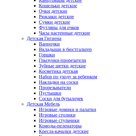
Канцтовары детские
Кошельки детские
Очки детские
Рюкзаки детские
Сумки детские
Футляры для очков
Часы настенные детские
Детская Гигиена
Ванночки
Вкладыши в бюстгальтер
Горшки
Грызунки-прорезатели
Зубные щетки детские
Косметика детская
Набор по уходу за ребенком
Накладки на соски
Прорезыватели
Пустышки
Соски для бутылочек
Детская Мебель
Игровые домики и палатки
Игровые столики
Игровые стульчики
Комоды-пеленаторы
Кресла-качалки детские