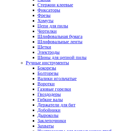
Стержни клеевые
Фиксаторы
Фрезы
Хомуты
Цепи для пилы
Чертилки
Шлифовальная бумага
Шлифовальные ленты
Щетки
Электроды
Шины для цепной пилы
Ручные инструменты
Бокорезы
Болторезы
Валики игольчатые
Воротки
Газовые горелки
Гвоздодеры
Гибкие валы
Держатели для бит
Добойники
Дыроколы
Заклепочники
Захваты