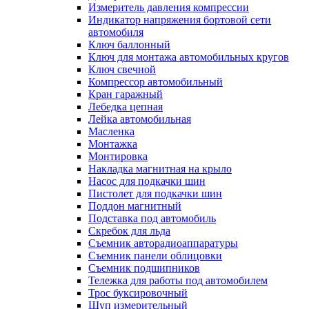
Измеритель давления компрессии
Индикатор напряжения бортовой сети
автомобиля
Ключ баллонный
Ключ для монтажа автомобильных кругов
Ключ свечной
Компрессор автомобильный
Кран гаражный
Лебедка цепная
Лейка автомобильная
Масленка
Монтажка
Монтировка
Накладка магнитная на крыло
Насос для подкачки шин
Пистолет для подкачки шин
Поддон магнитный
Подставка под автомобиль
Скребок для льда
Съемник авторадиоаппаратуры
Съемник панели облицовки
Съемник подшипников
Тележка для работы под автомобилем
Трос буксировочный
Щуп измерительный