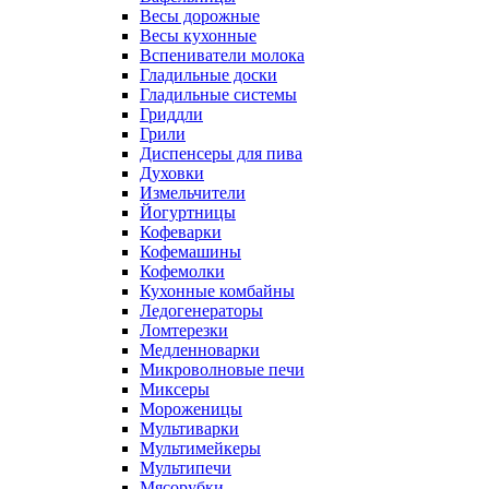
Весы дорожные
Весы кухонные
Вспениватели молока
Гладильные доски
Гладильные системы
Гриддли
Грили
Диспенсеры для пива
Духовки
Измельчители
Йогуртницы
Кофеварки
Кофемашины
Кофемолки
Кухонные комбайны
Ледогенераторы
Ломтерезки
Медленноварки
Микроволновые печи
Миксеры
Мороженицы
Мультиварки
Мультимейкеры
Мультипечи
Мясорубки