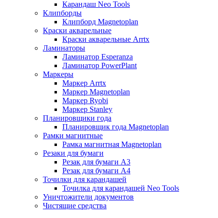
Карандаш Neo Tools
Клипборды
Клипборд Magnetoplan
Краски акварельные
Краски акварельные Arrtx
Ламинаторы
Ламинатор Esperanza
Ламинатор PowerPlant
Маркеры
Маркер Arrtx
Маркер Magnetoplan
Маркер Ryobi
Маркер Stanley
Планировщики года
Планировщик года Magnetoplan
Рамки магнитные
Рамка магнитная Magnetoplan
Резаки для бумаги
Резак для бумаги А3
Резак для бумаги А4
Точилки для карандашей
Точилка для карандашей Neo Tools
Уничтожители документов
Чистящие средства