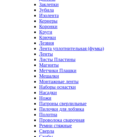
Заклепки
Зубила
Изолента
Кернеры
Коронки
Круги
Крючки
Лезвия
Лента уплотнительная (фумка)
Ленты
Листы Пластины
Магниты
Метчики Плашки
Мешалки
Монтажные ленты
Наборы оснастки
Насадки
Ножи
Патроны сверлильные
Пилочки для лобзика
Полотна
Проволока сварочная
Ремни стяжные
Сверла
Скобы