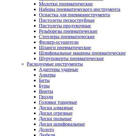
Молотки пневматические
Наборы пневматического инструмента
Оснастка для пневмоинструмента
Пистолеты пескоструйные
Пистолеты продувочные
Резьборезы пневматические
Степлеры пневматические
Фильтр-осушители
Шланги пневматические
Шлифовальные машины пневматические
Шуруповерты пневматические
Расходуемые инструменты
Адаптеры ударные
Анкеры
Биты
Буры
Винты
Гвозди
Головки торцевые
Диски алмазные
Диски отрезные
Диски пильные
Диски шлифовальные
Долото
Дюбеля