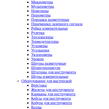
Микрометры
Мультиметры
Нивелиры
Пирометры
Порошки разметочные
Приемники лазерного сигнала
Рейки измерительные
Рулетки
Тепловизоры
Термодетекторы
Угломеры
Угольники
Уклономеры
Уровни
Шнуры разметочные
Штангенциркули
Штативы для инструмента
Щупы измерительные
Оборудование для мастерской
Верстаки
Жилеты для инструмента
Карманы для инструмента
Кейсы для инструмента
Кобура для инструмента
Козлы