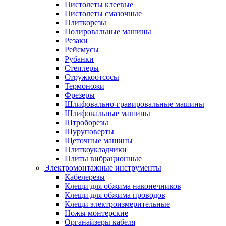
Пистолеты клеевые
Пистолеты смазочные
Плиткорезы
Полировальные машины
Резаки
Рейсмусы
Рубанки
Степлеры
Стружкоотсосы
Термоножи
Фрезеры
Шлифовально-гравировальные машины
Шлифовальные машины
Штроборезы
Шуруповерты
Щеточные машины
Плиткоукладчики
Плиты вибрационные
Электромонтажные инструменты
Кабелерезы
Клещи для обжима наконечников
Клещи для обжима проводов
Клещи электроизмерительные
Ножы монтерские
Органайзеры кабеля