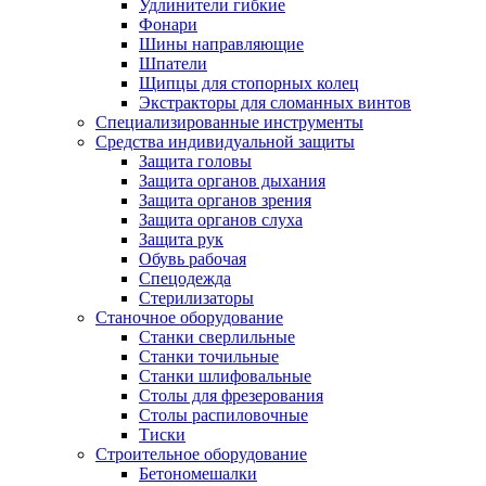
Удлинители гибкие
Фонари
Шины направляющие
Шпатели
Щипцы для стопорных колец
Экстракторы для сломанных винтов
Специализированные инструменты
Средства индивидуальной защиты
Защита головы
Защита органов дыхания
Защита органов зрения
Защита органов слуха
Защита рук
Обувь рабочая
Спецодежда
Стерилизаторы
Станочное оборудование
Станки сверлильные
Станки точильные
Станки шлифовальные
Столы для фрезерования
Столы распиловочные
Тиски
Строительное оборудование
Бетономешалки