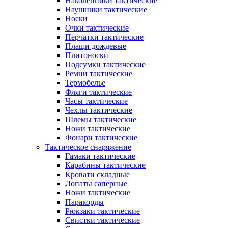
Наколенники тактические
Наушники тактические
Носки
Очки тактические
Перчатки тактические
Плащи дождевые
Плитоноски
Подсумки тактические
Ремни тактические
Термобелье
Фляги тактические
Часы тактические
Чехлы тактические
Шлемы тактические
Ножи тактические
Фонари тактические
Тактическое снаряжение
Гамаки тактические
Карабины тактические
Кровати складные
Лопаты саперные
Ножи тактические
Паракорды
Рюкзаки тактические
Свистки тактические