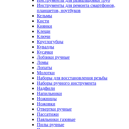
Инструменты для развальцовки труб
Инструменты для ремонта смартфонов,
планшетов, ноутбуков
Кельмы
Кисти
Киянки
Клещи
Ключи
Круглогубцы
Кувалды
Кусачки
Лобзики ручные
Ломы
Лопаты
Молотки
Наборы для восстановления резьбы
Наборы ручного инструмента
Надфили
Напильники
Ножницы
Ножовки
Отвертки ручные
Пассатижи
Паяльники газовые
Пилы ручные