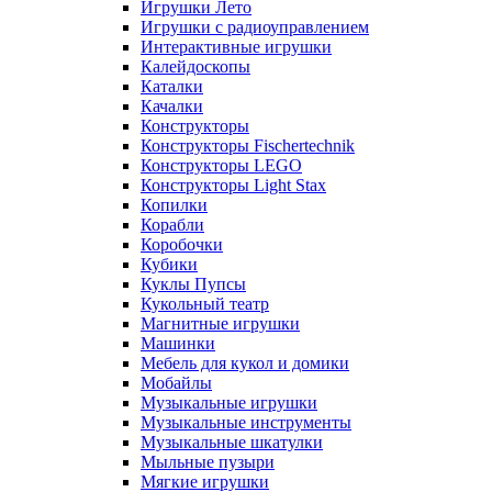
Игрушки Лето
Игрушки с радиоуправлением
Интерактивные игрушки
Калейдоскопы
Каталки
Качалки
Конструкторы
Конструкторы Fisсhertechnik
Конструкторы LEGO
Конструкторы Light Stax
Копилки
Корабли
Коробочки
Кубики
Куклы Пупсы
Кукольный театр
Магнитные игрушки
Машинки
Мебель для кукол и домики
Мобайлы
Музыкальные игрушки
Музыкальные инструменты
Музыкальные шкатулки
Мыльные пузыри
Мягкие игрушки