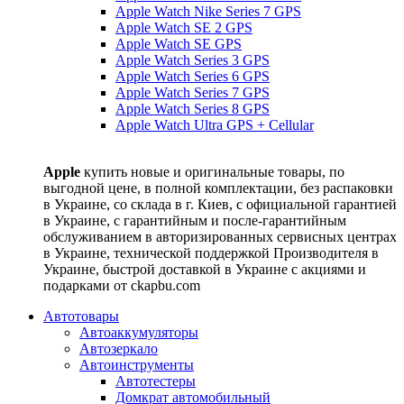
Apple Watch Nike Series 7 GPS
Apple Watch SE 2 GPS
Apple Watch SE GPS
Apple Watch Series 3 GPS
Apple Watch Series 6 GPS
Apple Watch Series 7 GPS
Apple Watch Series 8 GPS
Apple Watch Ultra GPS + Cellular
Apple
купить новые и оригинальные товары, по
выгодной цене, в полной комплектации, без распаковки
в Украине, со склада в г. Киев, с официальной гарантией
в Украине, с гарантийным и после-гарантийным
обслуживанием в авторизированных сервисных центрах
в Украине, технической поддержкой Производителя в
Украине, быстрой доставкой в Украине с акциями и
подарками от ckapbu.com
Автотовары
Автоаккумуляторы
Автозеркало
Автоинструменты
Автотестеры
Домкрат автомобильный