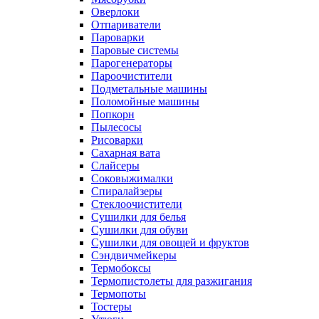
Оверлоки
Отпариватели
Пароварки
Паровые системы
Парогенераторы
Пароочистители
Подметальные машины
Поломойные машины
Попкорн
Пылесосы
Рисоварки
Сахарная вата
Слайсеры
Соковыжималки
Спиралайзеры
Стеклоочистители
Сушилки для белья
Сушилки для обуви
Сушилки для овощей и фруктов
Сэндвичмейкеры
Термобоксы
Термопистолеты для разжигания
Термопоты
Тостеры