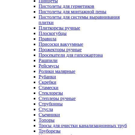
Пинцеты
Пистолеты для герметиков
Пистолеты для монтажной пены
Пистолеты для системы выравнивания
плитки
Плиткорезы ручные
Плоскогубцы
Правила
Присоски вакуумные
Прожекторы ручные
Просекатели для гипсокартона
Рашпили
Рейсмусы
Ролики малярные
Рубанки
Скребки
Стамески
Стеклорезы
Степлеры ручные
Струбцины
Стусла
Съемники
Топоры
Тросы для очистки канализационных труб
Труборезы