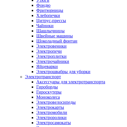
Утюги
Фондю
Фритюрницы
Хлебопечки
Цитрус-прессы
Чайники
Шашлычницы
Швейные машины
Шоколадный фонтан
Электровеники
Электропечи
Электроплитки
Электрочайники
Яйцеварки
Электрошвабры для уборки
Электротранспорт
Аксессуары для электротранспорта
Гироборды
Гироскутеры
Моноколеса
Электровелосипеды
Электрокарты
Электромобили
Электроролики
Электросамокаты