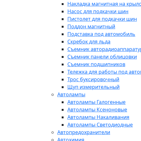
Накладка магнитная на крыл
Насос для подкачки шин
Пистолет для подкачки шин
Поддон магнитный
Подставка под автомобиль
Скребок для льда
Съемник авторадиоаппарат
Съемник панели облицовки
Съемник подшипников
Тележка для работы под авт
Трос буксировочный
Щуп измерительный
Автолампы
Автолампы Галогенные
Автолампы Ксеноновые
Автолампы Накаливания
Автолампы Светодиодные
Автопредохранители
Автохимия