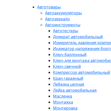
Автотовары
Автоаккумуляторы
Автозеркало
Автоинструменты
Автотестеры
Домкрат автомобильный
Измеритель давления компр
Индикатор напряжения борт
Ключ баллонный
Ключ для монтажа автомоби
Ключ свечной
Компрессор автомобильный
Кран гаражный
Лебедка цепная
Лейка автомобильная
Масленка
Монтажка
Монтировка