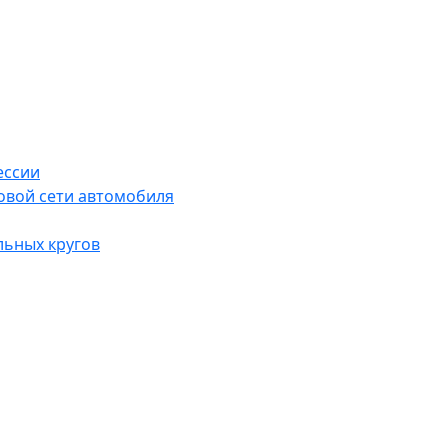
ессии
овой сети автомобиля
льных кругов