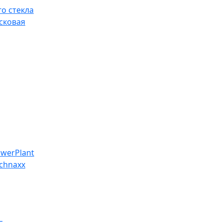
о стекла
сковая
werPlant
chnaxx