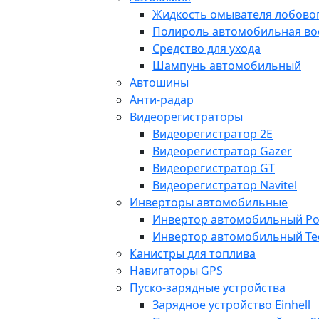
Жидкость омывателя лобовог
Полироль автомобильная во
Средство для ухода
Шампунь автомобильный
Автошины
Анти-радар
Видеорегистраторы
Видеорегистратор 2E
Видеорегистратор Gazer
Видеорегистратор GT
Видеорегистратор Navitel
Инверторы автомобильные
Инвертор автомобильный Po
Инвертор автомобильный Te
Канистры для топлива
Навигаторы GPS
Пуско-зарядные устройства
Зарядное устройство Einhell