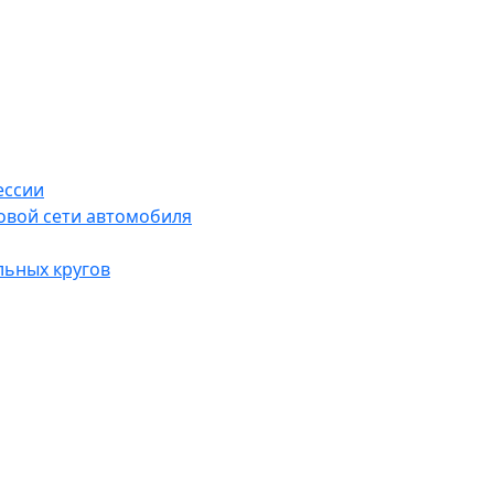
ессии
овой сети автомобиля
льных кругов