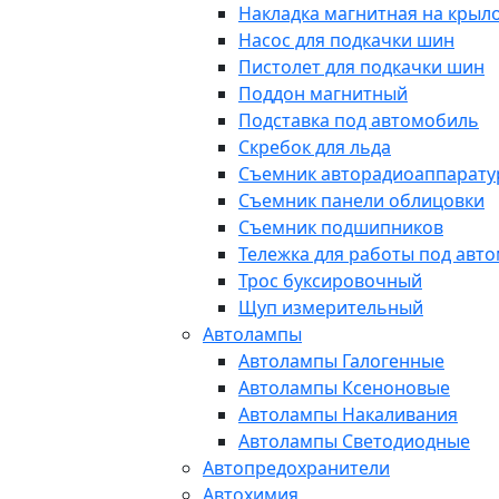
Накладка магнитная на крыл
Насос для подкачки шин
Пистолет для подкачки шин
Поддон магнитный
Подставка под автомобиль
Скребок для льда
Съемник авторадиоаппарат
Съемник панели облицовки
Съемник подшипников
Тележка для работы под авт
Трос буксировочный
Щуп измерительный
Автолампы
Автолампы Галогенные
Автолампы Ксеноновые
Автолампы Накаливания
Автолампы Светодиодные
Автопредохранители
Автохимия