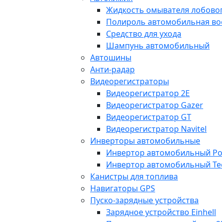
Жидкость омывателя лобовог
Полироль автомобильная во
Средство для ухода
Шампунь автомобильный
Автошины
Анти-радар
Видеорегистраторы
Видеорегистратор 2E
Видеорегистратор Gazer
Видеорегистратор GT
Видеорегистратор Navitel
Инверторы автомобильные
Инвертор автомобильный Po
Инвертор автомобильный Te
Канистры для топлива
Навигаторы GPS
Пуско-зарядные устройства
Зарядное устройство Einhell