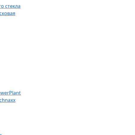
о стекла
сковая
werPlant
chnaxx