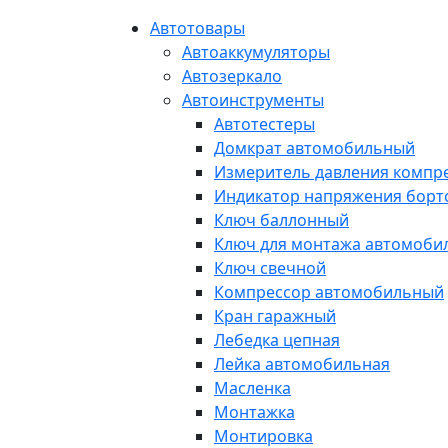
Автотовары
Автоаккумуляторы
Автозеркало
Автоинструменты
Автотестеры
Домкрат автомобильный
Измеритель давления компр
Индикатор напряжения борт
Ключ баллонный
Ключ для монтажа автомоби
Ключ свечной
Компрессор автомобильный
Кран гаражный
Лебедка цепная
Лейка автомобильная
Масленка
Монтажка
Монтировка