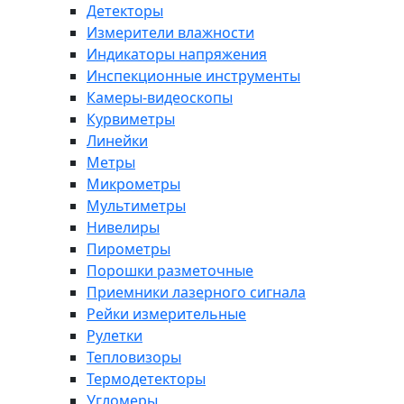
Детекторы
Измерители влажности
Индикаторы напряжения
Инспекционные инструменты
Камеры-видеоскопы
Курвиметры
Линейки
Метры
Микрометры
Мультиметры
Нивелиры
Пирометры
Порошки разметочные
Приемники лазерного сигнала
Рейки измерительные
Рулетки
Тепловизоры
Термодетекторы
Угломеры