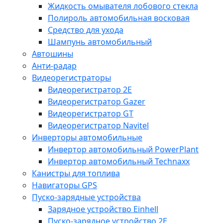
Жидкость омывателя лобового стекла
Полироль автомобильная восковая
Средство для ухода
Шампунь автомобильный
Автошины
Анти-радар
Видеорегистраторы
Видеорегистратор 2E
Видеорегистратор Gazer
Видеорегистратор GT
Видеорегистратор Navitel
Инверторы автомобильные
Инвертор автомобильный PowerPlant
Инвертор автомобильный Technaxx
Канистры для топлива
Навигаторы GPS
Пуско-зарядные устройства
Зарядное устройство Einhell
Пуско-зарядное устройство 2E