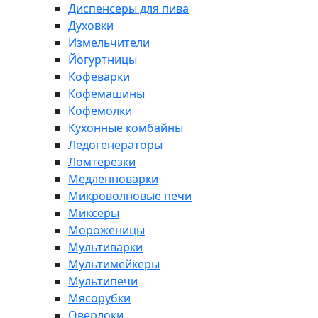
Диспенсеры для пива
Духовки
Измельчители
Йогуртницы
Кофеварки
Кофемашины
Кофемолки
Кухонные комбайны
Ледогенераторы
Ломтерезки
Медленноварки
Микроволновые печи
Миксеры
Мороженицы
Мультиварки
Мультимейкеры
Мультипечи
Мясорубки
Оверлоки