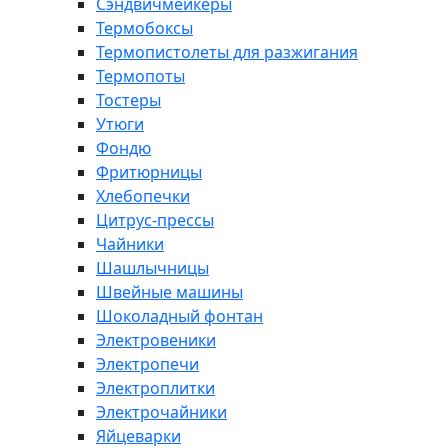
Сэндвичмейкеры
Термобоксы
Термопистолеты для разжигания
Термопоты
Тостеры
Утюги
Фондю
Фритюрницы
Хлебопечки
Цитрус-прессы
Чайники
Шашлычницы
Швейные машины
Шоколадный фонтан
Электровеники
Электропечи
Электроплитки
Электрочайники
Яйцеварки