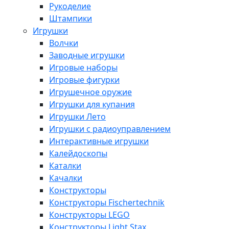
Рукоделие
Штампики
Игрушки
Волчки
Заводные игрушки
Игровые наборы
Игровые фигурки
Игрушечное оружие
Игрушки для купания
Игрушки Лето
Игрушки с радиоуправлением
Интерактивные игрушки
Калейдоскопы
Каталки
Качалки
Конструкторы
Конструкторы Fisсhertechnik
Конструкторы LEGO
Конструкторы Light Stax