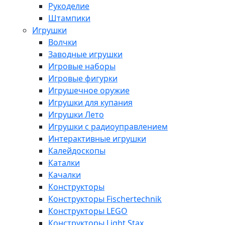
Рукоделие
Штампики
Игрушки
Волчки
Заводные игрушки
Игровые наборы
Игровые фигурки
Игрушечное оружие
Игрушки для купания
Игрушки Лето
Игрушки с радиоуправлением
Интерактивные игрушки
Калейдоскопы
Каталки
Качалки
Конструкторы
Конструкторы Fisсhertechnik
Конструкторы LEGO
Конструкторы Light Stax