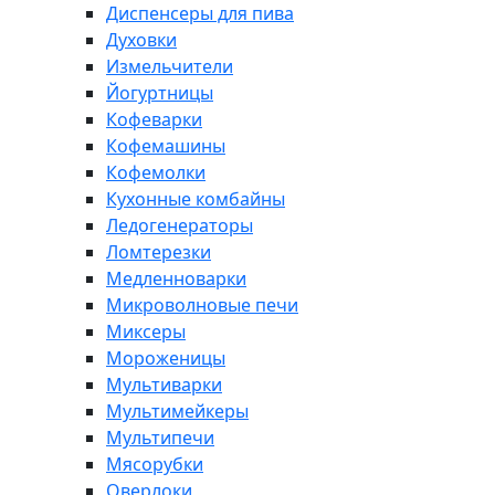
Диспенсеры для пива
Духовки
Измельчители
Йогуртницы
Кофеварки
Кофемашины
Кофемолки
Кухонные комбайны
Ледогенераторы
Ломтерезки
Медленноварки
Микроволновые печи
Миксеры
Мороженицы
Мультиварки
Мультимейкеры
Мультипечи
Мясорубки
Оверлоки