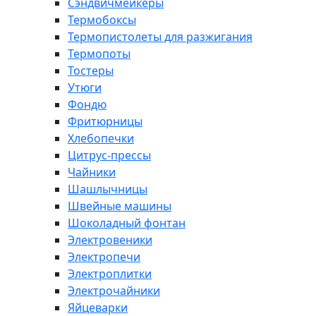
Сэндвичмейкеры
Термобоксы
Термопистолеты для разжигания
Термопоты
Тостеры
Утюги
Фондю
Фритюрницы
Хлебопечки
Цитрус-прессы
Чайники
Шашлычницы
Швейные машины
Шоколадный фонтан
Электровеники
Электропечи
Электроплитки
Электрочайники
Яйцеварки