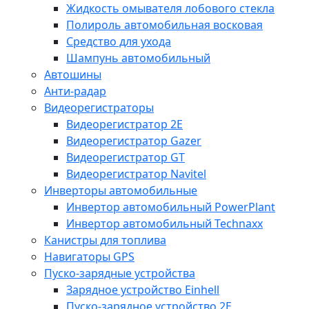
Жидкость омывателя лобового стекла
Полироль автомобильная восковая
Средство для ухода
Шампунь автомобильный
Автошины
Анти-радар
Видеорегистраторы
Видеорегистратор 2E
Видеорегистратор Gazer
Видеорегистратор GT
Видеорегистратор Navitel
Инверторы автомобильные
Инвертор автомобильный PowerPlant
Инвертор автомобильный Technaxx
Канистры для топлива
Навигаторы GPS
Пуско-зарядные устройства
Зарядное устройство Einhell
Пуско-зарядное устройство 2E