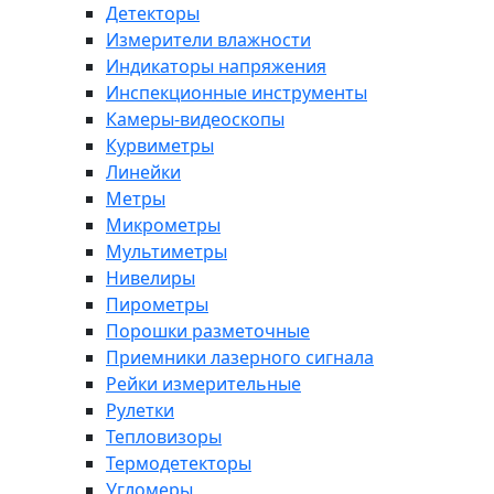
Детекторы
Измерители влажности
Индикаторы напряжения
Инспекционные инструменты
Камеры-видеоскопы
Курвиметры
Линейки
Метры
Микрометры
Мультиметры
Нивелиры
Пирометры
Порошки разметочные
Приемники лазерного сигнала
Рейки измерительные
Рулетки
Тепловизоры
Термодетекторы
Угломеры