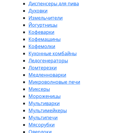
Диспенсеры для пива
Духовки
Измельчители
Йогуртницы
Кофеварки
Кофемашины
Кофемолки
Кухонные комбайны
Ледогенераторы
Ломтерезки
Медленноварки
Микроволновые печи
Миксеры
Мороженицы
Мультиварки
Мультимейкеры
Мультипечи
Мясорубки
Оверлоки