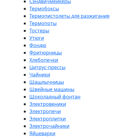
Сэндвичмейкеры
Термобоксы
Термопистолеты для разжигания
Термопоты
Тостеры
Утюги
Фондю
Фритюрницы
Хлебопечки
Цитрус-прессы
Чайники
Шашлычницы
Швейные машины
Шоколадный фонтан
Электровеники
Электропечи
Электроплитки
Электрочайники
Яйцеварки