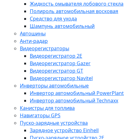
Жидкость омывателя лобового стекла
Полироль автомобильная восковая
Средство для ухода
Шампунь автомобильный
Автошины
Анти-радар
Видеорегистраторы
Видеорегистратор 2E
Видеорегистратор Gazer
Видеорегистратор GT
Видеорегистратор Navitel
Инверторы автомобильные
Инвертор автомобильный PowerPlant
Инвертор автомобильный Technaxx
Канистры для топлива
Навигаторы GPS
Пуско-зарядные устройства
Зарядное устройство Einhell
Пуско-зарядное устройство 2E