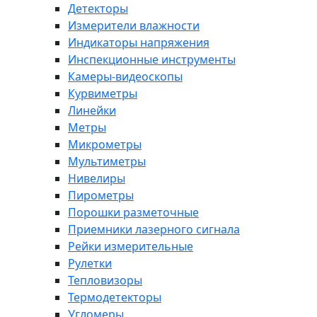
Детекторы
Измерители влажности
Индикаторы напряжения
Инспекционные инструменты
Камеры-видеоскопы
Курвиметры
Линейки
Метры
Микрометры
Мультиметры
Нивелиры
Пирометры
Порошки разметочные
Приемники лазерного сигнала
Рейки измерительные
Рулетки
Тепловизоры
Термодетекторы
Угломеры