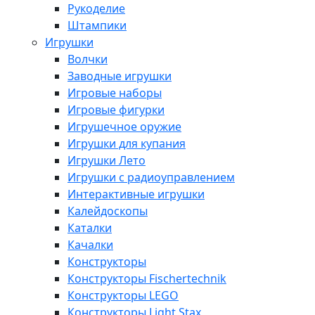
Рукоделие
Штампики
Игрушки
Волчки
Заводные игрушки
Игровые наборы
Игровые фигурки
Игрушечное оружие
Игрушки для купания
Игрушки Лето
Игрушки с радиоуправлением
Интерактивные игрушки
Калейдоскопы
Каталки
Качалки
Конструкторы
Конструкторы Fisсhertechnik
Конструкторы LEGO
Конструкторы Light Stax