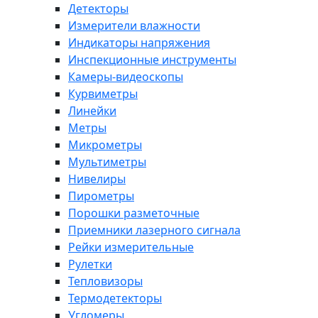
Детекторы
Измерители влажности
Индикаторы напряжения
Инспекционные инструменты
Камеры-видеоскопы
Курвиметры
Линейки
Метры
Микрометры
Мультиметры
Нивелиры
Пирометры
Порошки разметочные
Приемники лазерного сигнала
Рейки измерительные
Рулетки
Тепловизоры
Термодетекторы
Угломеры