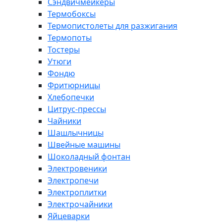
Сэндвичмейкеры
Термобоксы
Термопистолеты для разжигания
Термопоты
Тостеры
Утюги
Фондю
Фритюрницы
Хлебопечки
Цитрус-прессы
Чайники
Шашлычницы
Швейные машины
Шоколадный фонтан
Электровеники
Электропечи
Электроплитки
Электрочайники
Яйцеварки