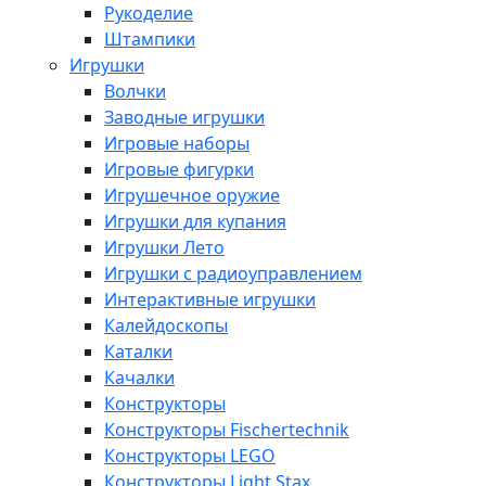
Рукоделие
Штампики
Игрушки
Волчки
Заводные игрушки
Игровые наборы
Игровые фигурки
Игрушечное оружие
Игрушки для купания
Игрушки Лето
Игрушки с радиоуправлением
Интерактивные игрушки
Калейдоскопы
Каталки
Качалки
Конструкторы
Конструкторы Fisсhertechnik
Конструкторы LEGO
Конструкторы Light Stax