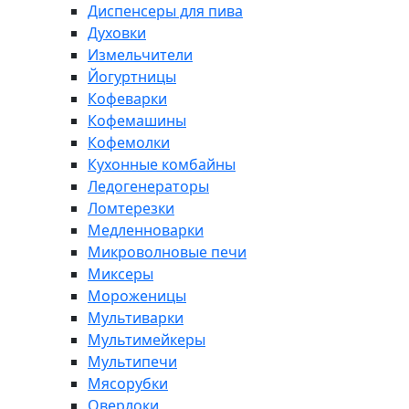
Диспенсеры для пива
Духовки
Измельчители
Йогуртницы
Кофеварки
Кофемашины
Кофемолки
Кухонные комбайны
Ледогенераторы
Ломтерезки
Медленноварки
Микроволновые печи
Миксеры
Мороженицы
Мультиварки
Мультимейкеры
Мультипечи
Мясорубки
Оверлоки