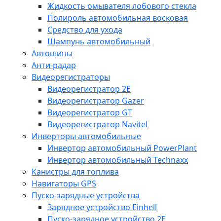
Жидкость омывателя лобового стекла
Полироль автомобильная восковая
Средство для ухода
Шампунь автомобильный
Автошины
Анти-радар
Видеорегистраторы
Видеорегистратор 2E
Видеорегистратор Gazer
Видеорегистратор GT
Видеорегистратор Navitel
Инверторы автомобильные
Инвертор автомобильный PowerPlant
Инвертор автомобильный Technaxx
Канистры для топлива
Навигаторы GPS
Пуско-зарядные устройства
Зарядное устройство Einhell
Пуско-зарядное устройство 2E