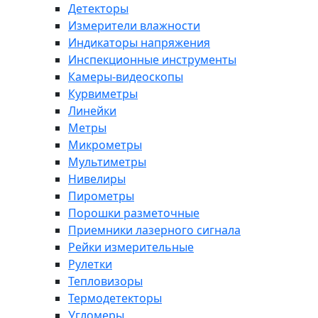
Детекторы
Измерители влажности
Индикаторы напряжения
Инспекционные инструменты
Камеры-видеоскопы
Курвиметры
Линейки
Метры
Микрометры
Мультиметры
Нивелиры
Пирометры
Порошки разметочные
Приемники лазерного сигнала
Рейки измерительные
Рулетки
Тепловизоры
Термодетекторы
Угломеры