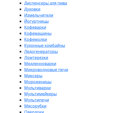
Диспенсеры для пива
Духовки
Измельчители
Йогуртницы
Кофеварки
Кофемашины
Кофемолки
Кухонные комбайны
Ледогенераторы
Ломтерезки
Медленноварки
Микроволновые печи
Миксеры
Мороженицы
Мультиварки
Мультимейкеры
Мультипечи
Мясорубки
Оверлоки