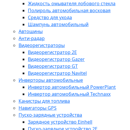
Жидкость омывателя лобового стекла
Полироль автомобильная восковая
Средство для ухода
Шампунь автомобильный
Автошины
Анти-радар
Видеорегистраторы
Видеорегистратор 2E
Видеорегистратор Gazer
Видеорегистратор GT
Видеорегистратор Navitel
Инверторы автомобильные
Инвертор автомобильный PowerPlant
Инвертор автомобильный Technaxx
Канистры для топлива
Навигаторы GPS
Пуско-зарядные устройства
Зарядное устройство Einhell
Пуско-зарядное устройство 2E