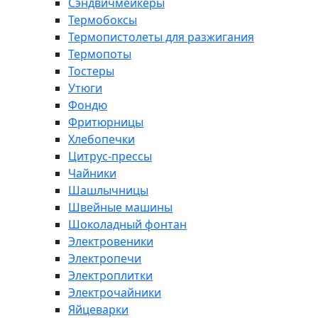
Сэндвичмейкеры
Термобоксы
Термопистолеты для разжигания
Термопоты
Тостеры
Утюги
Фондю
Фритюрницы
Хлебопечки
Цитрус-прессы
Чайники
Шашлычницы
Швейные машины
Шоколадный фонтан
Электровеники
Электропечи
Электроплитки
Электрочайники
Яйцеварки