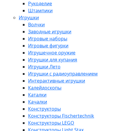
Рукоделие
Штампики
Игрушки
Волчки
Заводные игрушки
Игровые наборы
Игровые фигурки
Игрушечное оружие
Игрушки для купания
Игрушки Лето
Игрушки с радиоуправлением
Интерактивные игрушки
Калейдоскопы
Каталки
Качалки
Конструкторы
Конструкторы Fisсhertechnik
Конструкторы LEGO
Конструкторы Light Stax