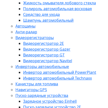
Жидкость омывателя лобового стекла
Полироль автомобильная восковая
Средство для ухода
Шампунь автомобильный
Автошины
Анти-радар
Видеорегистраторы
Видеорегистратор 2E
Видеорегистратор Gazer
Видеорегистратор GT
Видеорегистратор Navitel
Инверторы автомобильные
Инвертор автомобильный PowerPlant
Инвертор автомобильный Technaxx
Канистры для топлива
Навигаторы GPS
Пуско-зарядные устройства
Зарядное устройство Einhell
Пуско-зарядное устройство 2E