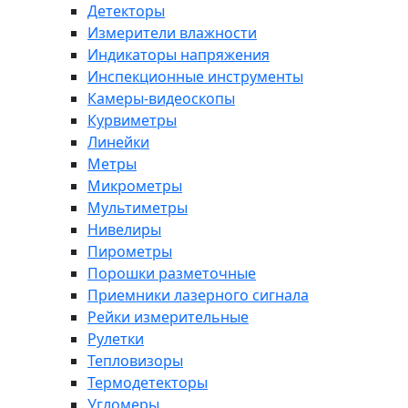
Детекторы
Измерители влажности
Индикаторы напряжения
Инспекционные инструменты
Камеры-видеоскопы
Курвиметры
Линейки
Метры
Микрометры
Мультиметры
Нивелиры
Пирометры
Порошки разметочные
Приемники лазерного сигнала
Рейки измерительные
Рулетки
Тепловизоры
Термодетекторы
Угломеры