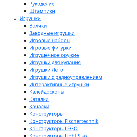
Рукоделие
Штампики
Игрушки
Волчки
Заводные игрушки
Игровые наборы
Игровые фигурки
Игрушечное оружие
Игрушки для купания
Игрушки Лето
Игрушки с радиоуправлением
Интерактивные игрушки
Калейдоскопы
Каталки
Качалки
Конструкторы
Конструкторы Fisсhertechnik
Конструкторы LEGO
Конструкторы Light Stax