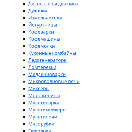
Диспенсеры для пива
Духовки
Измельчители
Йогуртницы
Кофеварки
Кофемашины
Кофемолки
Кухонные комбайны
Ледогенераторы
Ломтерезки
Медленноварки
Микроволновые печи
Миксеры
Мороженицы
Мультиварки
Мультимейкеры
Мультипечи
Мясорубки
Оверлоки