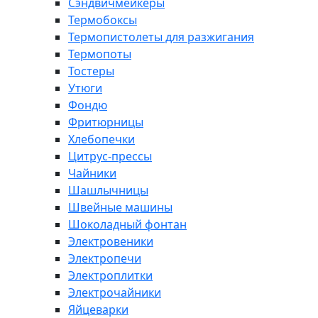
Сэндвичмейкеры
Термобоксы
Термопистолеты для разжигания
Термопоты
Тостеры
Утюги
Фондю
Фритюрницы
Хлебопечки
Цитрус-прессы
Чайники
Шашлычницы
Швейные машины
Шоколадный фонтан
Электровеники
Электропечи
Электроплитки
Электрочайники
Яйцеварки