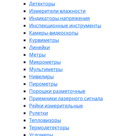
Детекторы
Измерители влажности
Индикаторы напряжения
Инспекционные инструменты
Камеры-видеоскопы
Курвиметры
Линейки
Метры
Микрометры
Мультиметры
Нивелиры
Пирометры
Порошки разметочные
Приемники лазерного сигнала
Рейки измерительные
Рулетки
Тепловизоры
Термодетекторы
Угломеры