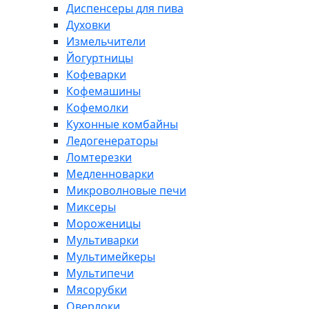
Диспенсеры для пива
Духовки
Измельчители
Йогуртницы
Кофеварки
Кофемашины
Кофемолки
Кухонные комбайны
Ледогенераторы
Ломтерезки
Медленноварки
Микроволновые печи
Миксеры
Мороженицы
Мультиварки
Мультимейкеры
Мультипечи
Мясорубки
Оверлоки