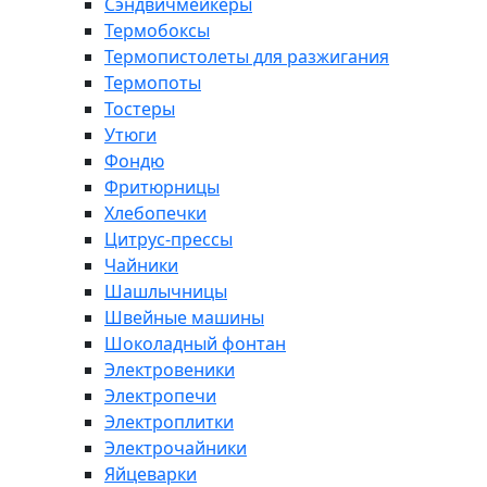
Сэндвичмейкеры
Термобоксы
Термопистолеты для разжигания
Термопоты
Тостеры
Утюги
Фондю
Фритюрницы
Хлебопечки
Цитрус-прессы
Чайники
Шашлычницы
Швейные машины
Шоколадный фонтан
Электровеники
Электропечи
Электроплитки
Электрочайники
Яйцеварки