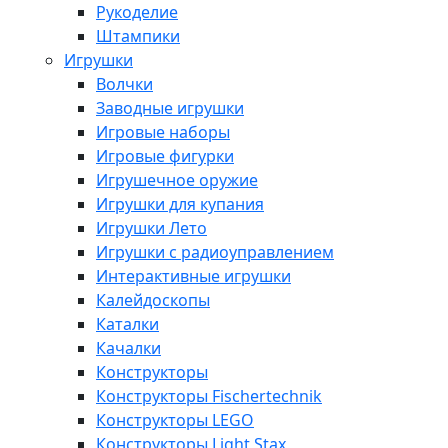
Рукоделие
Штампики
Игрушки
Волчки
Заводные игрушки
Игровые наборы
Игровые фигурки
Игрушечное оружие
Игрушки для купания
Игрушки Лето
Игрушки с радиоуправлением
Интерактивные игрушки
Калейдоскопы
Каталки
Качалки
Конструкторы
Конструкторы Fisсhertechnik
Конструкторы LEGO
Конструкторы Light Stax