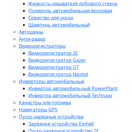
Жидкость омывателя лобового стекла
Полироль автомобильная восковая
Средство для ухода
Шампунь автомобильный
Автошины
Анти-радар
Видеорегистраторы
Видеорегистратор 2E
Видеорегистратор Gazer
Видеорегистратор GT
Видеорегистратор Navitel
Инверторы автомобильные
Инвертор автомобильный PowerPlant
Инвертор автомобильный Technaxx
Канистры для топлива
Навигаторы GPS
Пуско-зарядные устройства
Зарядное устройство Einhell
Пуско-зарядное устройство 2E