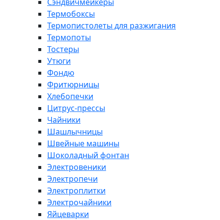
Сэндвичмейкеры
Термобоксы
Термопистолеты для разжигания
Термопоты
Тостеры
Утюги
Фондю
Фритюрницы
Хлебопечки
Цитрус-прессы
Чайники
Шашлычницы
Швейные машины
Шоколадный фонтан
Электровеники
Электропечи
Электроплитки
Электрочайники
Яйцеварки