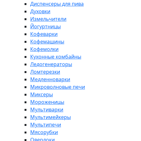
Диспенсеры для пива
Духовки
Измельчители
Йогуртницы
Кофеварки
Кофемашины
Кофемолки
Кухонные комбайны
Ледогенераторы
Ломтерезки
Медленноварки
Микроволновые печи
Миксеры
Мороженицы
Мультиварки
Мультимейкеры
Мультипечи
Мясорубки
Оверлоки