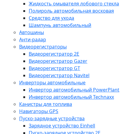
Жидкость омывателя лобового стекла
Полироль автомобильная восковая
Средство для ухода
Шампунь автомобильный
Автошины
Анти-радар
Видеорегистраторы
Видеорегистратор 2E
Видеорегистратор Gazer
Видеорегистратор GT
Видеорегистратор Navitel
Инверторы автомобильные
Инвертор автомобильный PowerPlant
Инвертор автомобильный Technaxx
Канистры для топлива
Навигаторы GPS
Пуско-зарядные устройства
Зарядное устройство Einhell
Пуско-зарядное устройство 2E