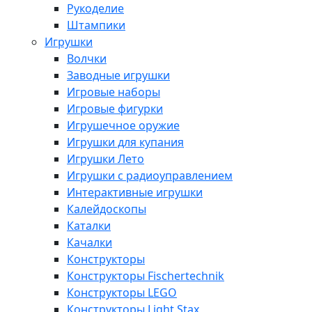
Рукоделие
Штампики
Игрушки
Волчки
Заводные игрушки
Игровые наборы
Игровые фигурки
Игрушечное оружие
Игрушки для купания
Игрушки Лето
Игрушки с радиоуправлением
Интерактивные игрушки
Калейдоскопы
Каталки
Качалки
Конструкторы
Конструкторы Fisсhertechnik
Конструкторы LEGO
Конструкторы Light Stax