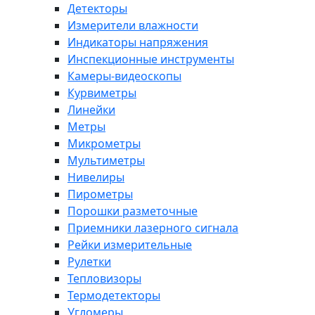
Детекторы
Измерители влажности
Индикаторы напряжения
Инспекционные инструменты
Камеры-видеоскопы
Курвиметры
Линейки
Метры
Микрометры
Мультиметры
Нивелиры
Пирометры
Порошки разметочные
Приемники лазерного сигнала
Рейки измерительные
Рулетки
Тепловизоры
Термодетекторы
Угломеры