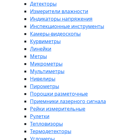
Детекторы
Измерители влажности
Индикаторы напряжения
Инспекционные инструменты
Камеры-видеоскопы
Курвиметры
Линейки
Метры
Микрометры
Мультиметры
Нивелиры
Пирометры
Порошки разметочные
Приемники лазерного сигнала
Рейки измерительные
Рулетки
Тепловизоры
Термодетекторы
Угломеры