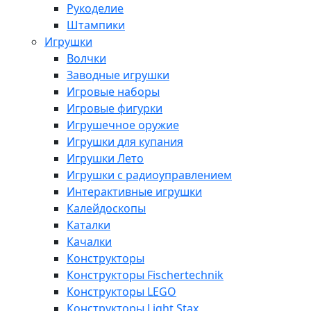
Рукоделие
Штампики
Игрушки
Волчки
Заводные игрушки
Игровые наборы
Игровые фигурки
Игрушечное оружие
Игрушки для купания
Игрушки Лето
Игрушки с радиоуправлением
Интерактивные игрушки
Калейдоскопы
Каталки
Качалки
Конструкторы
Конструкторы Fisсhertechnik
Конструкторы LEGO
Конструкторы Light Stax