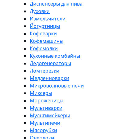
Диспенсеры для пива
Духовки
Измельчители
Йогуртницы
Кофеварки
Кофемашины
Кофемолки
Кухонные комбайны
Ледогенераторы
Ломтерезки
Медленноварки
Микроволновые печи
Миксеры
Мороженицы
Мультиварки
Мультимейкеры
Мультипечи
Мясорубки
Оверлоки