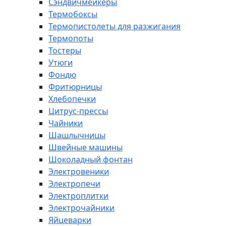
Сэндвичмейкеры
Термобоксы
Термопистолеты для разжигания
Термопоты
Тостеры
Утюги
Фондю
Фритюрницы
Хлебопечки
Цитрус-прессы
Чайники
Шашлычницы
Швейные машины
Шоколадный фонтан
Электровеники
Электропечи
Электроплитки
Электрочайники
Яйцеварки