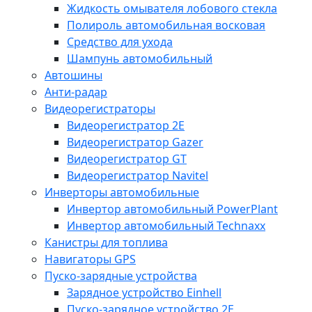
Жидкость омывателя лобового стекла
Полироль автомобильная восковая
Средство для ухода
Шампунь автомобильный
Автошины
Анти-радар
Видеорегистраторы
Видеорегистратор 2E
Видеорегистратор Gazer
Видеорегистратор GT
Видеорегистратор Navitel
Инверторы автомобильные
Инвертор автомобильный PowerPlant
Инвертор автомобильный Technaxx
Канистры для топлива
Навигаторы GPS
Пуско-зарядные устройства
Зарядное устройство Einhell
Пуско-зарядное устройство 2E