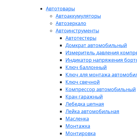
Автотовары
Автоаккумуляторы
Автозеркало
Автоинструменты
Автотестеры
Домкрат автомобильный
Измеритель давления компр
Индикатор напряжения борт
Ключ баллонный
Ключ для монтажа автомоби
Ключ свечной
Компрессор автомобильный
Кран гаражный
Лебедка цепная
Лейка автомобильная
Масленка
Монтажка
Монтировка