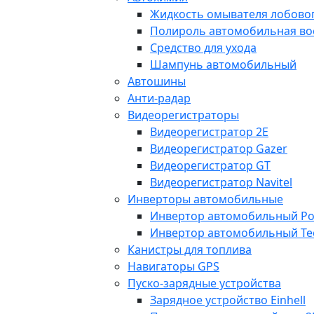
Жидкость омывателя лобовог
Полироль автомобильная во
Средство для ухода
Шампунь автомобильный
Автошины
Анти-радар
Видеорегистраторы
Видеорегистратор 2E
Видеорегистратор Gazer
Видеорегистратор GT
Видеорегистратор Navitel
Инверторы автомобильные
Инвертор автомобильный Po
Инвертор автомобильный Te
Канистры для топлива
Навигаторы GPS
Пуско-зарядные устройства
Зарядное устройство Einhell