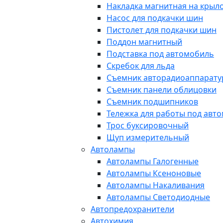
Накладка магнитная на крыл
Насос для подкачки шин
Пистолет для подкачки шин
Поддон магнитный
Подставка под автомобиль
Скребок для льда
Съемник авторадиоаппарат
Съемник панели облицовки
Съемник подшипников
Тележка для работы под авт
Трос буксировочный
Щуп измерительный
Автолампы
Автолампы Галогенные
Автолампы Ксеноновые
Автолампы Накаливания
Автолампы Светодиодные
Автопредохранители
Автохимия