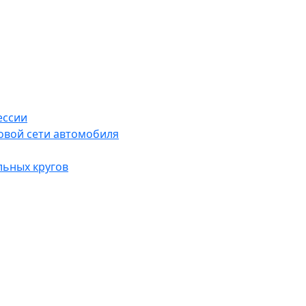
ессии
овой сети автомобиля
льных кругов