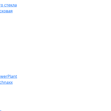
о стекла
сковая
werPlant
chnaxx