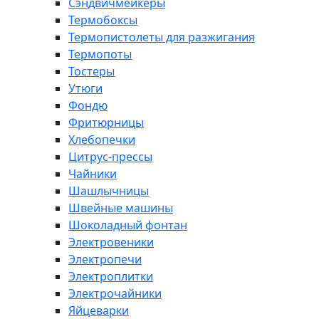
Сэндвичмейкеры
Термобоксы
Термопистолеты для разжигания
Термопоты
Тостеры
Утюги
Фондю
Фритюрницы
Хлебопечки
Цитрус-прессы
Чайники
Шашлычницы
Швейные машины
Шоколадный фонтан
Электровеники
Электропечи
Электроплитки
Электрочайники
Яйцеварки