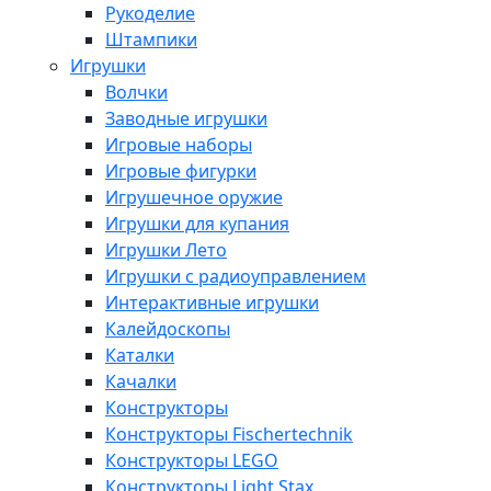
Рукоделие
Штампики
Игрушки
Волчки
Заводные игрушки
Игровые наборы
Игровые фигурки
Игрушечное оружие
Игрушки для купания
Игрушки Лето
Игрушки с радиоуправлением
Интерактивные игрушки
Калейдоскопы
Каталки
Качалки
Конструкторы
Конструкторы Fisсhertechnik
Конструкторы LEGO
Конструкторы Light Stax