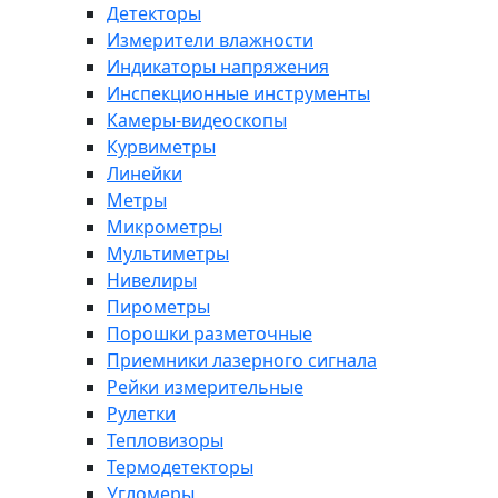
Детекторы
Измерители влажности
Индикаторы напряжения
Инспекционные инструменты
Камеры-видеоскопы
Курвиметры
Линейки
Метры
Микрометры
Мультиметры
Нивелиры
Пирометры
Порошки разметочные
Приемники лазерного сигнала
Рейки измерительные
Рулетки
Тепловизоры
Термодетекторы
Угломеры