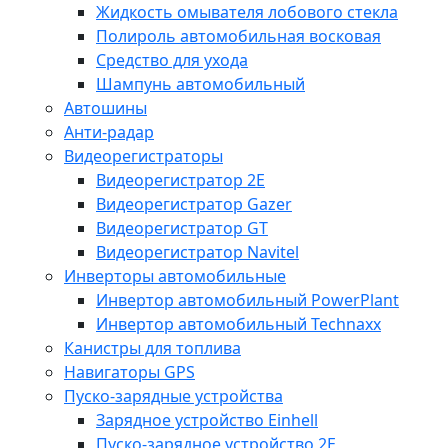
Жидкость омывателя лобового стекла
Полироль автомобильная восковая
Средство для ухода
Шампунь автомобильный
Автошины
Анти-радар
Видеорегистраторы
Видеорегистратор 2E
Видеорегистратор Gazer
Видеорегистратор GT
Видеорегистратор Navitel
Инверторы автомобильные
Инвертор автомобильный PowerPlant
Инвертор автомобильный Technaxx
Канистры для топлива
Навигаторы GPS
Пуско-зарядные устройства
Зарядное устройство Einhell
Пуско-зарядное устройство 2E