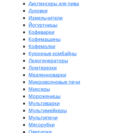
Диспенсеры для пива
Духовки
Измельчители
Йогуртницы
Кофеварки
Кофемашины
Кофемолки
Кухонные комбайны
Ледогенераторы
Ломтерезки
Медленноварки
Микроволновые печи
Миксеры
Мороженицы
Мультиварки
Мультимейкеры
Мультипечи
Мясорубки
Оверлоки