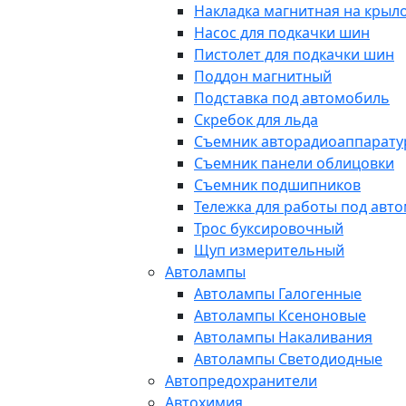
Накладка магнитная на крыл
Насос для подкачки шин
Пистолет для подкачки шин
Поддон магнитный
Подставка под автомобиль
Скребок для льда
Съемник авторадиоаппарат
Съемник панели облицовки
Съемник подшипников
Тележка для работы под авт
Трос буксировочный
Щуп измерительный
Автолампы
Автолампы Галогенные
Автолампы Ксеноновые
Автолампы Накаливания
Автолампы Светодиодные
Автопредохранители
Автохимия