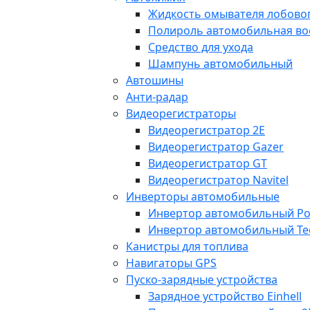
Жидкость омывателя лобовог
Полироль автомобильная во
Средство для ухода
Шампунь автомобильный
Автошины
Анти-радар
Видеорегистраторы
Видеорегистратор 2E
Видеорегистратор Gazer
Видеорегистратор GT
Видеорегистратор Navitel
Инверторы автомобильные
Инвертор автомобильный Po
Инвертор автомобильный Te
Канистры для топлива
Навигаторы GPS
Пуско-зарядные устройства
Зарядное устройство Einhell