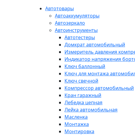
Автотовары
Автоаккумуляторы
Автозеркало
Автоинструменты
Автотестеры
Домкрат автомобильный
Измеритель давления компр
Индикатор напряжения борт
Ключ баллонный
Ключ для монтажа автомоби
Ключ свечной
Компрессор автомобильный
Кран гаражный
Лебедка цепная
Лейка автомобильная
Масленка
Монтажка
Монтировка