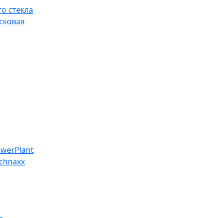
о стекла
сковая
werPlant
chnaxx