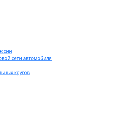
ессии
овой сети автомобиля
льных кругов