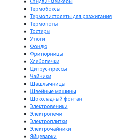
Сэндвичмейкеры
Термобоксы
Термопистолеты для разжигания
Термопоты
Тостеры
Утюги
Фондю
Фритюрницы
Хлебопечки
Цитрус-прессы
Чайники
Шашлычницы
Швейные машины
Шоколадный фонтан
Электровеники
Электропечи
Электроплитки
Электрочайники
Яйцеварки