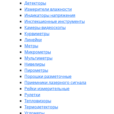
Детекторы
Измерители влажности
Индикаторы напряжения
Инспекционные инструменты
Камеры-видеоскопы
Курвиметры
Линейки
Метры
Микрометры
Мультиметры
Нивелиры
Пирометры
Порошки разметочные
Приемники лазерного сигнала
Рейки измерительные
Рулетки
Тепловизоры
Термодетекторы
Угломеры