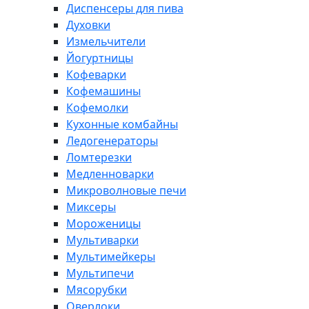
Диспенсеры для пива
Духовки
Измельчители
Йогуртницы
Кофеварки
Кофемашины
Кофемолки
Кухонные комбайны
Ледогенераторы
Ломтерезки
Медленноварки
Микроволновые печи
Миксеры
Мороженицы
Мультиварки
Мультимейкеры
Мультипечи
Мясорубки
Оверлоки