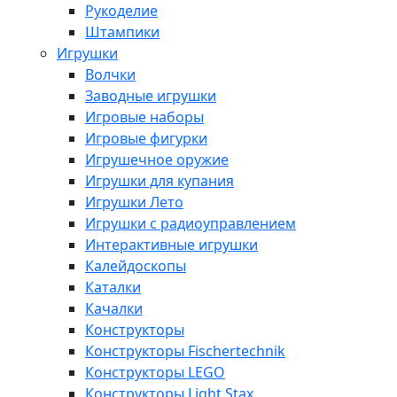
Рукоделие
Штампики
Игрушки
Волчки
Заводные игрушки
Игровые наборы
Игровые фигурки
Игрушечное оружие
Игрушки для купания
Игрушки Лето
Игрушки с радиоуправлением
Интерактивные игрушки
Калейдоскопы
Каталки
Качалки
Конструкторы
Конструкторы Fisсhertechnik
Конструкторы LEGO
Конструкторы Light Stax