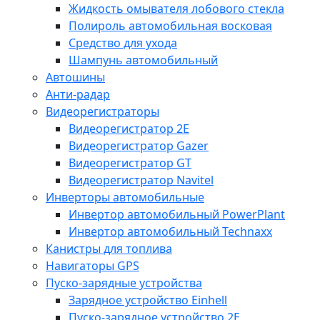
Жидкость омывателя лобового стекла
Полироль автомобильная восковая
Средство для ухода
Шампунь автомобильный
Автошины
Анти-радар
Видеорегистраторы
Видеорегистратор 2E
Видеорегистратор Gazer
Видеорегистратор GT
Видеорегистратор Navitel
Инверторы автомобильные
Инвертор автомобильный PowerPlant
Инвертор автомобильный Technaxx
Канистры для топлива
Навигаторы GPS
Пуско-зарядные устройства
Зарядное устройство Einhell
Пуско-зарядное устройство 2E