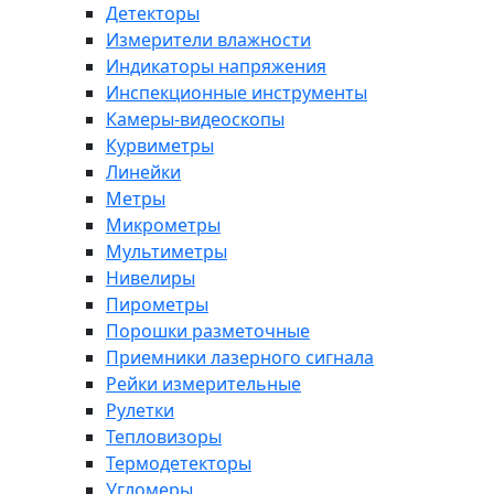
Детекторы
Измерители влажности
Индикаторы напряжения
Инспекционные инструменты
Камеры-видеоскопы
Курвиметры
Линейки
Метры
Микрометры
Мультиметры
Нивелиры
Пирометры
Порошки разметочные
Приемники лазерного сигнала
Рейки измерительные
Рулетки
Тепловизоры
Термодетекторы
Угломеры