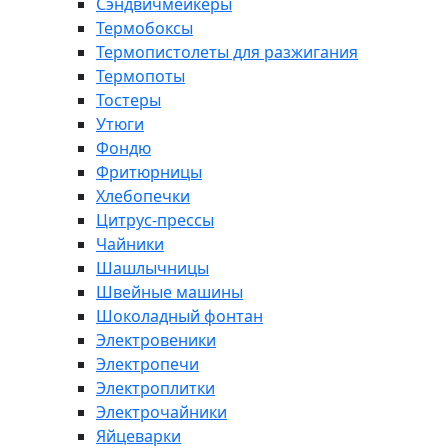
Сэндвичмейкеры
Термобоксы
Термопистолеты для разжигания
Термопоты
Тостеры
Утюги
Фондю
Фритюрницы
Хлебопечки
Цитрус-прессы
Чайники
Шашлычницы
Швейные машины
Шоколадный фонтан
Электровеники
Электропечи
Электроплитки
Электрочайники
Яйцеварки