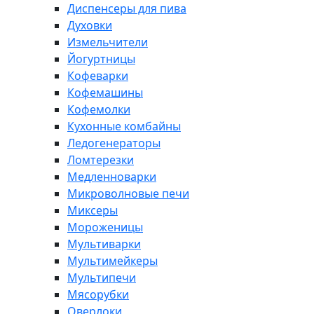
Диспенсеры для пива
Духовки
Измельчители
Йогуртницы
Кофеварки
Кофемашины
Кофемолки
Кухонные комбайны
Ледогенераторы
Ломтерезки
Медленноварки
Микроволновые печи
Миксеры
Мороженицы
Мультиварки
Мультимейкеры
Мультипечи
Мясорубки
Оверлоки