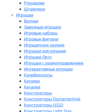
Рукоделие
Штампики
Игрушки
Волчки
Заводные игрушки
Игровые наборы
Игровые фигурки
Игрушечное оружие
Игрушки для купания
Игрушки Лето
Игрушки с радиоуправлением
Интерактивные игрушки
Калейдоскопы
Каталки
Качалки
Конструкторы
Конструкторы Fisсhertechnik
Конструкторы LEGO
Конструкторы Light Stax