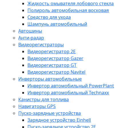
Жидкость омывателя лобового стекла
Полироль автомобильная восковая
Средство для ухода
Шампунь автомобильный
Автошины
Анти-радар
Видеорегистраторы
Видеорегистратор 2E
Видеорегистратор Gazer
Видеорегистратор GT
Видеорегистратор Navitel
Инверторы автомобильные
Инвертор автомобильный PowerPlant
Инвертор автомобильный Technaxx
Канистры для топлива
Навигаторы GPS
Пуско-зарядные устройства
Зарядное устройство Einhell
Пуско-зарядное устройство 2E