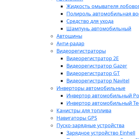
Жидкость омывателя лобовог
Полироль автомобильная во
Средство для ухода
Шампунь автомобильный
Автошины
Анти-радар
Видеорегистраторы
Видеорегистратор 2E
Видеорегистратор Gazer
Видеорегистратор GT
Видеорегистратор Navitel
Инверторы автомобильные
Инвертор автомобильный Po
Инвертор автомобильный Te
Канистры для топлива
Навигаторы GPS
Пуско-зарядные устройства
Зарядное устройство Einhell