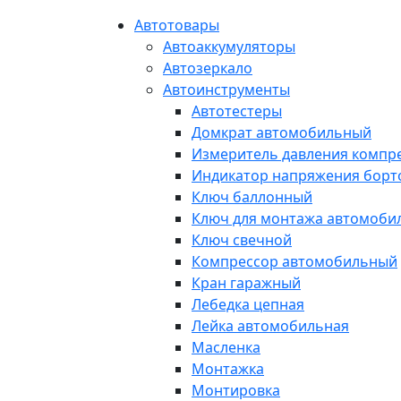
Автотовары
Автоаккумуляторы
Автозеркало
Автоинструменты
Автотестеры
Домкрат автомобильный
Измеритель давления компр
Индикатор напряжения борт
Ключ баллонный
Ключ для монтажа автомоби
Ключ свечной
Компрессор автомобильный
Кран гаражный
Лебедка цепная
Лейка автомобильная
Масленка
Монтажка
Монтировка