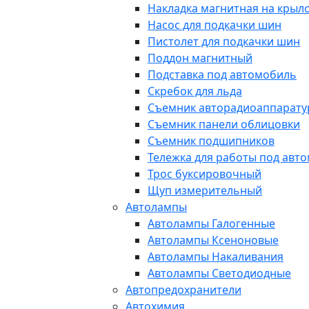
Накладка магнитная на крыл
Насос для подкачки шин
Пистолет для подкачки шин
Поддон магнитный
Подставка под автомобиль
Скребок для льда
Съемник авторадиоаппарат
Съемник панели облицовки
Съемник подшипников
Тележка для работы под авт
Трос буксировочный
Щуп измерительный
Автолампы
Автолампы Галогенные
Автолампы Ксеноновые
Автолампы Накаливания
Автолампы Светодиодные
Автопредохранители
Автохимия