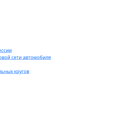
ессии
овой сети автомобиля
льных кругов