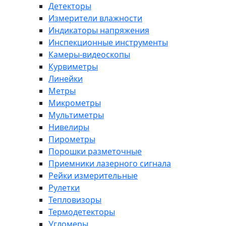
Детекторы
Измерители влажности
Индикаторы напряжения
Инспекционные инструменты
Камеры-видеоскопы
Курвиметры
Линейки
Метры
Микрометры
Мультиметры
Нивелиры
Пирометры
Порошки разметочные
Приемники лазерного сигнала
Рейки измерительные
Рулетки
Тепловизоры
Термодетекторы
Угломеры