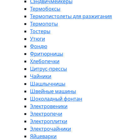
Сэндвичмейкеры
Термобоксы
Термопистолеты для разжигания
Термопоты
Тостеры
Утюги
Фондю
Фритюрницы
Хлебопечки
Цитрус-прессы
Чайники
Шашлычницы
Швейные машины
Шоколадный фонтан
Электровеники
Электропечи
Электроплитки
Электрочайники
Яйцеварки