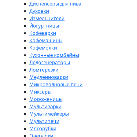
Диспенсеры для пива
Духовки
Измельчители
Йогуртницы
Кофеварки
Кофемашины
Кофемолки
Кухонные комбайны
Ледогенераторы
Ломтерезки
Медленноварки
Микроволновые печи
Миксеры
Мороженицы
Мультиварки
Мультимейкеры
Мультипечи
Мясорубки
Оверлоки