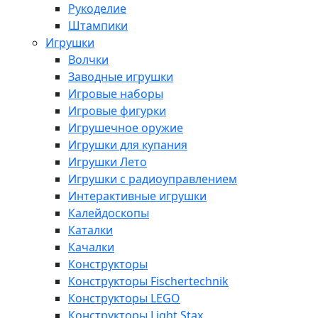
Рукоделие
Штампики
Игрушки
Волчки
Заводные игрушки
Игровые наборы
Игровые фигурки
Игрушечное оружие
Игрушки для купания
Игрушки Лето
Игрушки с радиоуправлением
Интерактивные игрушки
Калейдоскопы
Каталки
Качалки
Конструкторы
Конструкторы Fisсhertechnik
Конструкторы LEGO
Конструкторы Light Stax