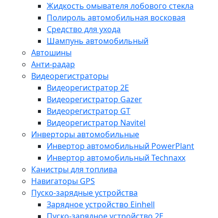
Жидкость омывателя лобового стекла
Полироль автомобильная восковая
Средство для ухода
Шампунь автомобильный
Автошины
Анти-радар
Видеорегистраторы
Видеорегистратор 2E
Видеорегистратор Gazer
Видеорегистратор GT
Видеорегистратор Navitel
Инверторы автомобильные
Инвертор автомобильный PowerPlant
Инвертор автомобильный Technaxx
Канистры для топлива
Навигаторы GPS
Пуско-зарядные устройства
Зарядное устройство Einhell
Пуско-зарядное устройство 2E