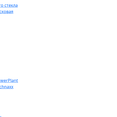
о стекла
сковая
werPlant
chnaxx