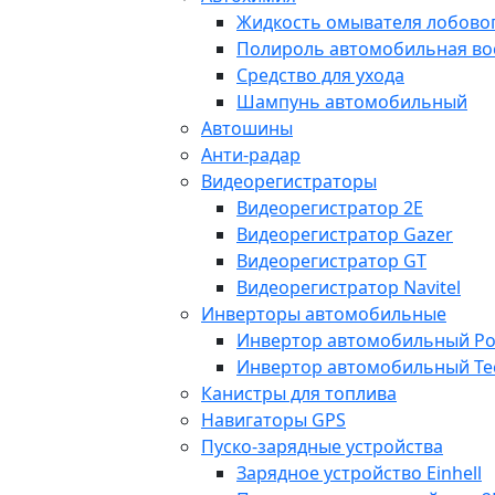
Жидкость омывателя лобовог
Полироль автомобильная во
Средство для ухода
Шампунь автомобильный
Автошины
Анти-радар
Видеорегистраторы
Видеорегистратор 2E
Видеорегистратор Gazer
Видеорегистратор GT
Видеорегистратор Navitel
Инверторы автомобильные
Инвертор автомобильный Po
Инвертор автомобильный Te
Канистры для топлива
Навигаторы GPS
Пуско-зарядные устройства
Зарядное устройство Einhell