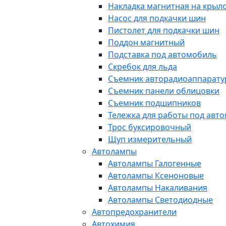
Накладка магнитная на крыл
Насос для подкачки шин
Пистолет для подкачки шин
Поддон магнитный
Подставка под автомобиль
Скребок для льда
Съемник авторадиоаппарат
Съемник панели облицовки
Съемник подшипников
Тележка для работы под авт
Трос буксировочный
Щуп измерительный
Автолампы
Автолампы Галогенные
Автолампы Ксеноновые
Автолампы Накаливания
Автолампы Светодиодные
Автопредохранители
Автохимия