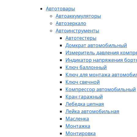
Автотовары
Автоаккумуляторы
Автозеркало
Автоинструменты
Автотестеры
Домкрат автомобильный
Измеритель давления компр
Индикатор напряжения борт
Ключ баллонный
Ключ для монтажа автомоби
Ключ свечной
Компрессор автомобильный
Кран гаражный
Лебедка цепная
Лейка автомобильная
Масленка
Монтажка
Монтировка