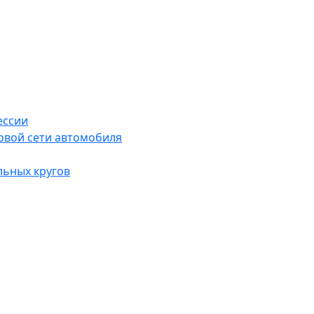
ессии
овой сети автомобиля
льных кругов