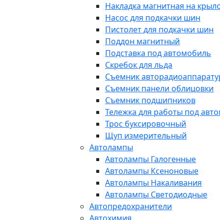
Накладка магнитная на крыл
Насос для подкачки шин
Пистолет для подкачки шин
Поддон магнитный
Подставка под автомобиль
Скребок для льда
Съемник авторадиоаппарат
Съемник панели облицовки
Съемник подшипников
Тележка для работы под авт
Трос буксировочный
Щуп измерительный
Автолампы
Автолампы Галогенные
Автолампы Ксеноновые
Автолампы Накаливания
Автолампы Светодиодные
Автопредохранители
Автохимия