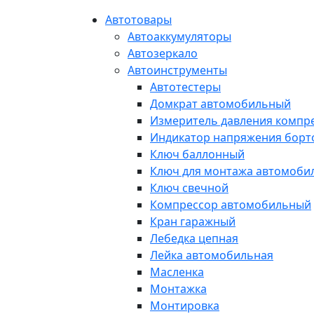
Автотовары
Автоаккумуляторы
Автозеркало
Автоинструменты
Автотестеры
Домкрат автомобильный
Измеритель давления компр
Индикатор напряжения борт
Ключ баллонный
Ключ для монтажа автомоби
Ключ свечной
Компрессор автомобильный
Кран гаражный
Лебедка цепная
Лейка автомобильная
Масленка
Монтажка
Монтировка