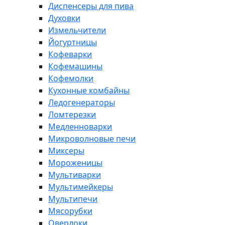
Диспенсеры для пива
Духовки
Измельчители
Йогуртницы
Кофеварки
Кофемашины
Кофемолки
Кухонные комбайны
Ледогенераторы
Ломтерезки
Медленноварки
Микроволновые печи
Миксеры
Мороженицы
Мультиварки
Мультимейкеры
Мультипечи
Мясорубки
Оверлоки