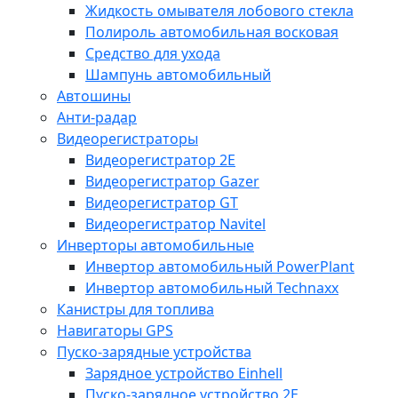
Жидкость омывателя лобового стекла
Полироль автомобильная восковая
Средство для ухода
Шампунь автомобильный
Автошины
Анти-радар
Видеорегистраторы
Видеорегистратор 2E
Видеорегистратор Gazer
Видеорегистратор GT
Видеорегистратор Navitel
Инверторы автомобильные
Инвертор автомобильный PowerPlant
Инвертор автомобильный Technaxx
Канистры для топлива
Навигаторы GPS
Пуско-зарядные устройства
Зарядное устройство Einhell
Пуско-зарядное устройство 2E