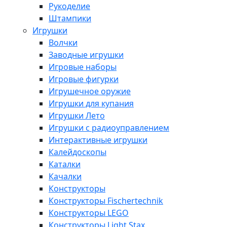
Рукоделие
Штампики
Игрушки
Волчки
Заводные игрушки
Игровые наборы
Игровые фигурки
Игрушечное оружие
Игрушки для купания
Игрушки Лето
Игрушки с радиоуправлением
Интерактивные игрушки
Калейдоскопы
Каталки
Качалки
Конструкторы
Конструкторы Fisсhertechnik
Конструкторы LEGO
Конструкторы Light Stax