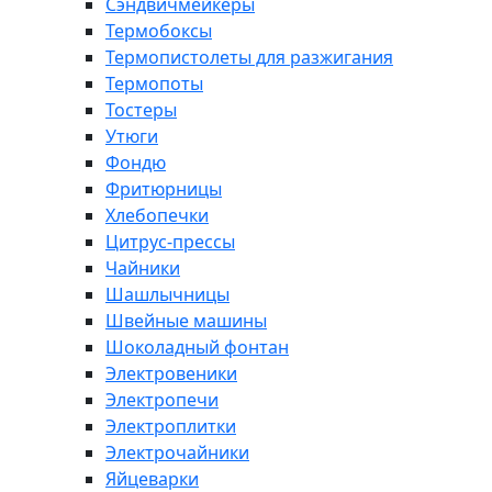
Сэндвичмейкеры
Термобоксы
Термопистолеты для разжигания
Термопоты
Тостеры
Утюги
Фондю
Фритюрницы
Хлебопечки
Цитрус-прессы
Чайники
Шашлычницы
Швейные машины
Шоколадный фонтан
Электровеники
Электропечи
Электроплитки
Электрочайники
Яйцеварки