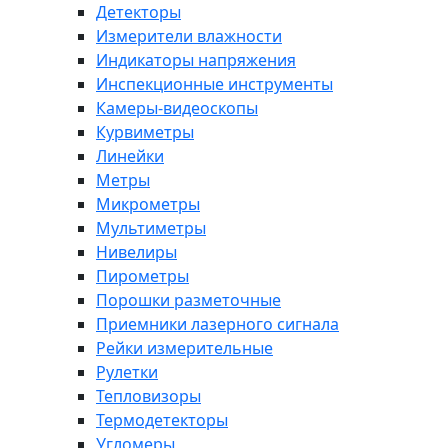
Детекторы
Измерители влажности
Индикаторы напряжения
Инспекционные инструменты
Камеры-видеоскопы
Курвиметры
Линейки
Метры
Микрометры
Мультиметры
Нивелиры
Пирометры
Порошки разметочные
Приемники лазерного сигнала
Рейки измерительные
Рулетки
Тепловизоры
Термодетекторы
Угломеры